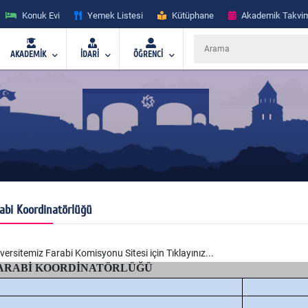
Konuk Evi
Yemek Listesi
Kütüphane
Akademik Takvi
AKADEMİK
İDARİ
ÖĞRENCİ
abi Koordinatörlüğü
versitemiz Farabi Komisyonu Sitesi için Tıklayınız...
ARABİ KOORDİNATÖRLÜĞÜ