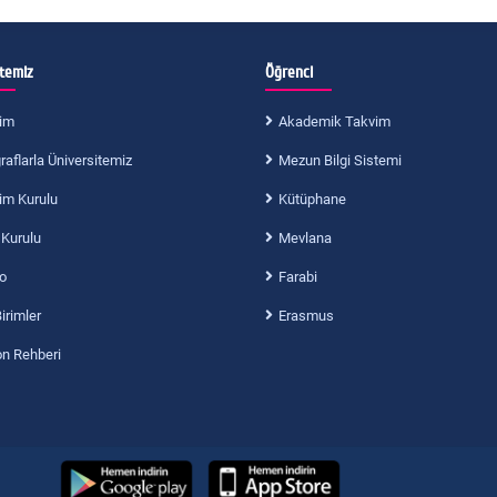
itemiz
Öğrenci
im
Akademik Takvim
aflarla Üniversitemiz
Mezun Bilgi Sistemi
im Kurulu
Kütüphane
 Kurulu
Mevlana
o
Farabi
Birimler
Erasmus
on Rehberi