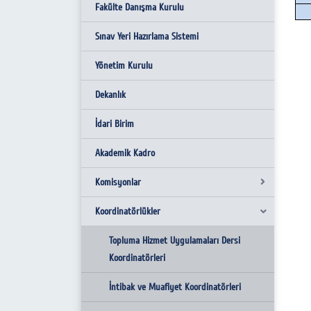
Fakülte Danışma Kurulu
Sınav Yeri Hazırlama Sistemi
Yönetim Kurulu
Dekanlık
İdari Birim
Akademik Kadro
Komisyonlar
Koordinatörlükler
Atama Kriterleri Ön Değerlendirme
Komisyonu
Topluma Hizmet Uygulamaları Dersi
Mezun İzleme Komisyonu
Koordinatörleri
DİJİTAL DÖNÜŞÜM KOMİSYONU
İntibak ve Muafiyet Koordinatörleri