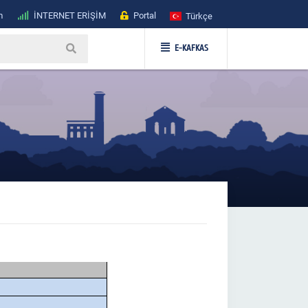
m
İNTERNET ERİŞİM
Portal
Türkçe
E-KAFKAS