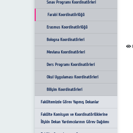
Bülten Hazırlama Komisyonu
Sınav Programı Koordinatörleri
Ders İlke ve Uygulama Esasları
Farabi Koordinatörlüğü
Komisyonu
Erasmus Koordinatörlüğü
Dış İlişkiler ve Uluslarası Eğitim
Bologna Koordinatörleri
Komisyonu
8
Mevlana Koordinatörleri
Personel Görev ve Sorumlulukları
Komisyonu
Ders Programı Koordinatörleri
Engelsiz Yaşam Komisyonu
Okul Uygulaması Koordinatörleri
Burs ve Sosyal Destek Komisyonu
Bilişim Koordinatörleri
Sosyal ve Kültürel Faaliyetler Komisyonu
Fakültemizde Görev Yapmış Dekanlar
Doğa ve Çevre Etiği
Fakülte Komisyon ve Koordinatörlüklerine
İlişkin Dekan Yardımcılarının Görev Dağılımı
Ar-Ge Komisyonu