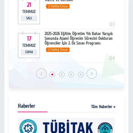
21
3
2 Hafta Önce
TEMMUZ
HAZ
SALI
SA
15
03
2025-2026 Eğitim Öğretim Yılı Bahar Yarıyılı
17
0
Sonunda Azami Öğrenim Süresini Dolduran
Öğrenciler İçin 2. Ek Sınav Programı
TEMMUZ
HAZ
2 Hafta Önce
CUMA
ÇARŞ
16
04
Haberler
Tüm Haberler »