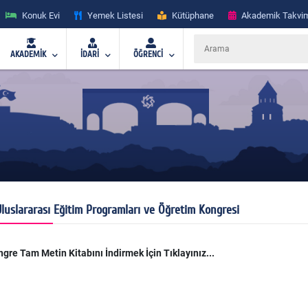
Konuk Evi
Yemek Listesi
Kütüphane
Akademik Takvi
AKADEMİK
İDARİ
ÖĞRENCİ
Uluslararası Eğitim Programları ve Öğretim Kongresi
gre Tam Metin Kitabını İndirmek İçin
Tıklayınız...