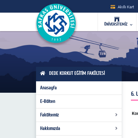
Akıllı Kart
ÜNİVERSİTEMİZ
DEDE KORKUT EĞİTİM FAKÜLTESİ
Anasayfa
6. 
E-Bülten
Kon
Fakültemiz
Hakkımızda
Fakülte Kurulu