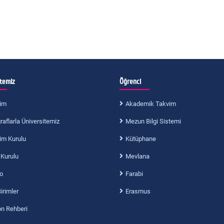
itemiz
Öğrenci
im
Akademik Takvim
aflarla Üniversitemiz
Mezun Bilgi Sistemi
im Kurulu
Kütüphane
 Kurulu
Mevlana
o
Farabi
Birimler
Erasmus
on Rehberi