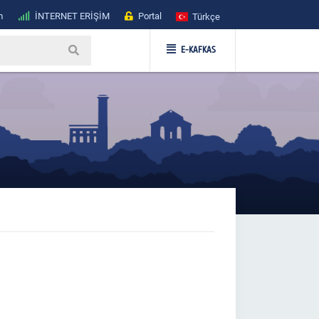
m
İNTERNET ERİŞİM
Portal
Türkçe
E-KAFKAS