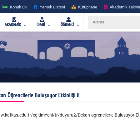
Konuk Evi
Yemek Listesi
Kütüphane
Akademik Takvi
AKADEMİK
İDARİ
ÖĞRENCİ
an Öğrencilerle Buluşuyor Etkinliği II
.kafkas.edu.tr/egitimYeni/tr/duyuru2/Dekan-ogrencilerle-Bulusuyor-Etki