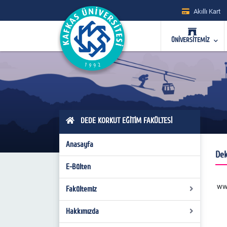
Akıllı Kart
ÜNİVERSİTEMİZ
DEDE KORKUT EĞİTİM FAKÜLTESİ
Anasayfa
Dek
E-Bülten
www
Fakültemiz
Hakkımızda
Fakülte Kurulu