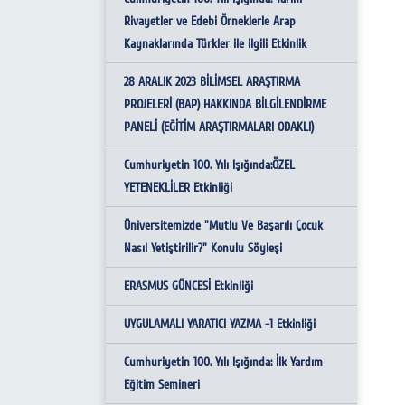
İletişim ve Bilişim Komisyonu
Rivayetler ve Edebi Örneklerle Arap
Kısa Süreli Yurtiçi-Yurtdışı
Kaynaklarında Türkler ile ilgili Etkinlik
Eğitim ve Etik Komisyonu
Görevlendirmelerde İstenen Belgeler
28 ARALIK 2023 BİLİMSEL ARAŞTIRMA
Fakülte İntibak Komisyonu
Öğr. Üyesi Ek Ders İstem ve Ders Yükü
PROJELERİ (BAP) HAKKINDA BİLGİLENDİRME
Formu
Kalite Komisyonu
PANELİ (EĞİTİM ARAŞTIRMALARI ODAKLI)
Yurtdışı Geçici Görev Yolluğu Formu
Cumhuriyetin 100. Yılı Işığında:ÖZEL
YETENEKLİLER Etkinliği
Yurtiçi Sürekli Görev Yolluğu Formu (Nakil
Arş. Gör. İçin)
Üniversitemizde "Mutlu Ve Başarılı Çocuk
Nasıl Yetiştirilir?" Konulu Söyleşi
Yurtiçi-Yurtdışı Görev Dönüşü İbraz
Edilmesi Gereken Belgeler
ERASMUS GÜNCESİ Etkinliği
Yurtiçi-Yurtdışı Görevlendirme
UYGULAMALI YARATICI YAZMA -1 Etkinliği
Yönergesinin 6. Maddesi Gereği Bilgi
Formu
Cumhuriyetin 100. Yılı Işığında: İlk Yardım
Eğitim Semineri
Pasaport Talep Formları- Pasaport