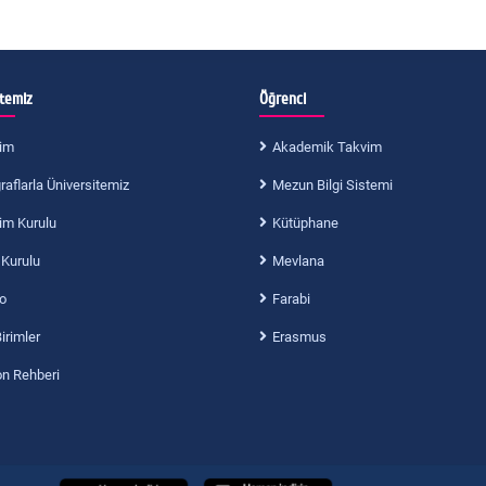
itemiz
Öğrenci
im
Akademik Takvim
aflarla Üniversitemiz
Mezun Bilgi Sistemi
im Kurulu
Kütüphane
 Kurulu
Mevlana
o
Farabi
Birimler
Erasmus
on Rehberi