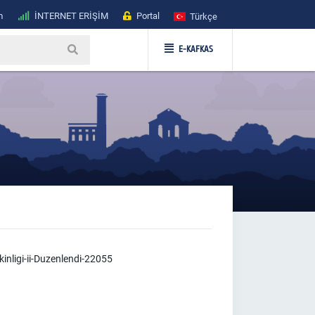
m
İNTERNET ERİŞİM
Portal
Türkçe
E-KAFKAS
nligi-ii-Duzenlendi-22055