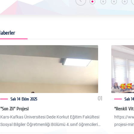
aberler
01
Salı 14 Ekim 2025
Salı 1
"Son Zil" Projesi
“Renkli Vit
Kars-Kafkas Üniversitesi Dede Korkut Eğitim Fakültesi
https://ww
Sosyal Bilgiler Öğretmenliği Bölümü 4.sınıf öğrencileri
projesi-mi
Hilal Budak, Pelin Atak, Suna Çelik, Ümmügülsüm Çelik,