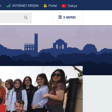
m
İNTERNET ERİŞİM
Portal
Türkçe
E-KAFKAS