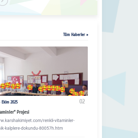
Tüm Haberler »
02
4 Ekim 2025
Perşembe 16 Hazir
aminler” Projesi
"Soğuğa Yazılan Desta
w.karshakimiyet.com/renkli-vitaminler-
"Soğuğa Yazılan Dest
nik-kalplere-dokundu-80057h.htm