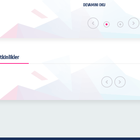
DEVAMINI OKU
Cemre Obut ve Ebru Bacak, liseye geçiş sınavına
hazırlanan 8. sınıf öğrencilerine moral ve destek olmak
amacıyla “Son Zil” projesini hayata geçirdiler. Yürütülen
proje kapsamında Hacı Sait İlbeyi İmam Hatip
Ortaokulu’nda öğrenim gören 8. sınıf öğrencilerine
yönelik, önceden belirlenen bir günde “Yetenek Sizsiniz
Kars” adı altında yeteneklerini sergileyebilecekleri bir
tkinlikler
yarışma ve sınav kaygılarını azaltmak için motivasyon
günü tertip edildi. Yarışma öncesinde Kafkas
Üniversitesi Dede Korkut Eğitim Fakültesi öğretim üyesi
Prof. Dr. Yaşar Kop tarafından öğrencilere motivasyon
konuşması gerçekleştirildi. Yarışmanın sonucunda jüri
üyeleri tarafından birinci olarak seçilen öğrencimize
500 parçalık yapboz seti hediye edildi. Yarışmaya
katılım sağlayan ve emek gösteren diğer
öğrencilerimize ise ihtiyaçları doğrultusunda kalem ve
defteri seti hediye edilerek katılım sağlayan tüm
öğrenciler dereceye sokuldu. Sonrasında tüm