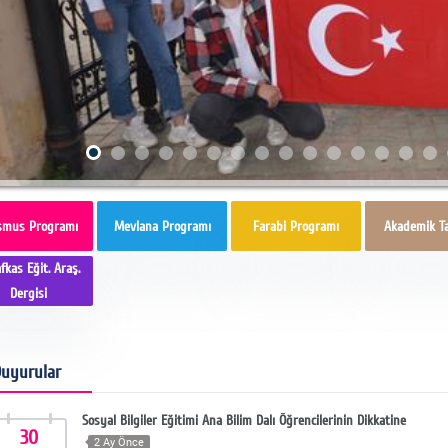
smus Programı
Mevlana Programı
Farabi Programı
Akademik T
fkas Eğit. Araş.
Dergisi
uyurular
Sosyal Bilgiler Eğitimi Ana Bilim Dalı Öğrencilerinin Dikkatine
30
2 Ay Önce