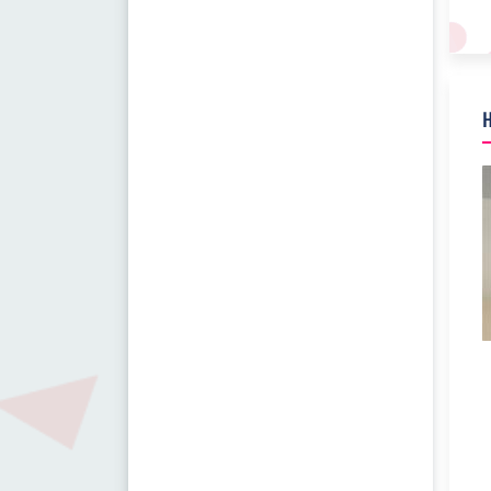
H
03
04
Cuma 3 Haziran 2022
"GEÇMİŞİ KİTAPLARDAN DEĞİL; YAŞAYANLARDAN ÖĞREN"
"GEÇMİŞİ KİTAPLARDAN DEĞİL; YAŞAYANLARDAN
ÖĞREN"