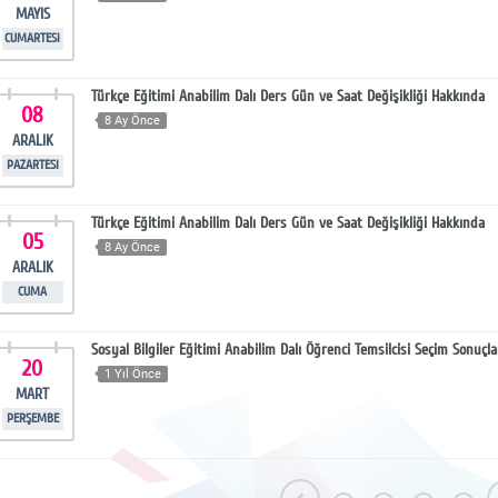
MAYIS
CUMARTESI
Türkçe Eğitimi Anabilim Dalı Ders Gün ve Saat Değişikliği Hakkında
08
8 Ay Önce
ARALIK
PAZARTESI
Türkçe Eğitimi Anabilim Dalı Ders Gün ve Saat Değişikliği Hakkında
05
8 Ay Önce
ARALIK
CUMA
Sosyal Bilgiler Eğitimi Anabilim Dalı Öğrenci Temsilcisi Seçim Sonuçla
20
1 Yıl Önce
MART
PERŞEMBE