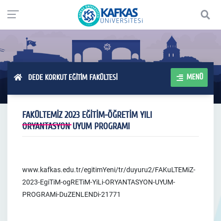
MENÜ
DEDE KORKUT EĞİTİM FAKÜLTESİ
FAKÜLTEMİZ 2023 EĞİTİM-ÖĞRETİM YILI
ORYANTASYON UYUM PROGRAMI
www.kafkas.edu.tr/egitimYeni/tr/duyuru2/FAKuLTEMiZ-
2023-EgiTiM-ogRETiM-YiLi-ORYANTASYON-UYUM-
PROGRAMi-DuZENLENDi-21771