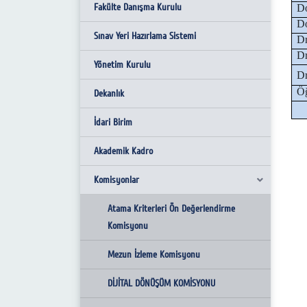
Fakülte Danışma Kurulu
D
D
Sınav Yeri Hazırlama Sistemi
D
Dr
Yönetim Kurulu
D
Öğ
Dekanlık
İdari Birim
Akademik Kadro
Komisyonlar
Atama Kriterleri Ön Değerlendirme
Komisyonu
Mezun İzleme Komisyonu
DİJİTAL DÖNÜŞÜM KOMİSYONU