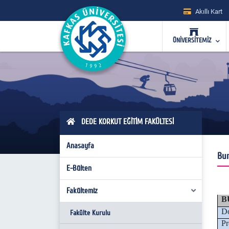
Akıllı Kart
ÜNİVERSİTEMİZ
DEDE KORKUT EĞİTİM FAKÜLTESİ
Anasayfa
Bur
E-Bülten
Fakültemiz
B
Do
Fakülte Kurulu
P