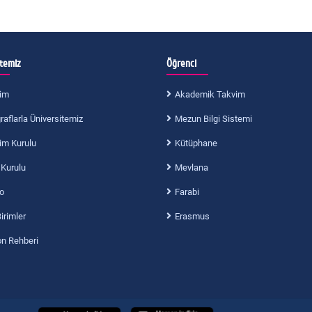
itemiz
Öğrenci
im
Akademik Takvim
aflarla Üniversitemiz
Mezun Bilgi Sistemi
im Kurulu
Kütüphane
 Kurulu
Mevlana
o
Farabi
Birimler
Erasmus
on Rehberi