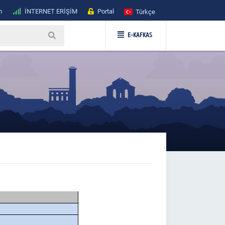
m
İNTERNET ERİŞİM
Portal
Türkçe
E-KAFKAS