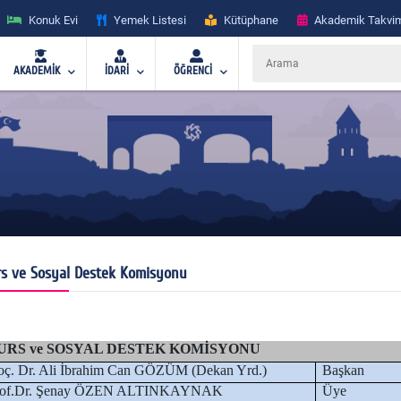
Konuk Evi
Yemek Listesi
Kütüphane
Akademik Takvi
AKADEMİK
İDARİ
ÖĞRENCİ
s ve Sosyal Destek Komisyonu
URS ve SOSYAL DESTEK KOMİSYONU
ç. Dr. Ali İbrahim Can GÖZÜM (Dekan Yrd.)
Başkan
rof.Dr. Şenay ÖZEN ALTINKAYNAK
Üye