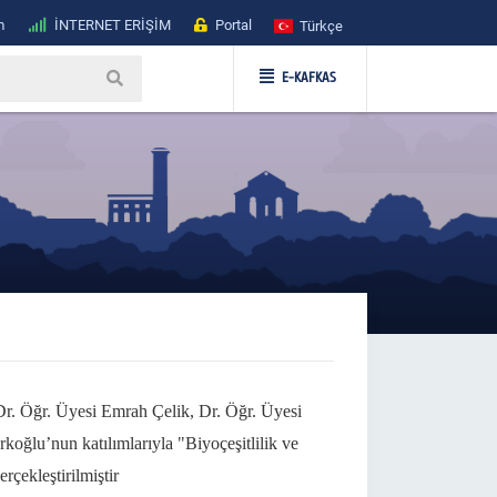
m
İNTERNET ERİŞİM
Portal
Türkçe
E-KAFKAS
r. Öğr. Üyesi Emrah Çelik, Dr. Öğr. Üyesi
oğlu’nun katılımlarıyla "Biyoçeşitlilik ve
çekleştirilmiştir