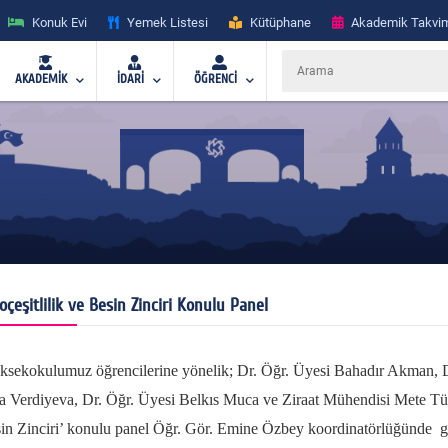
Konuk Evi
Yemek Listesi
Kütüphane
Akademik Takvi
AKADEMİK
İDARİ
ÖĞRENCİ
oçeşitlilik ve Besin Zinciri Konulu Panel
sekokulumuz öğrencilerine yönelik; Dr. Öğr. Üyesi Bahadır Akman, D
a Verdiyeva, Dr. Öğr. Üyesi Belkıs Muca ve Ziraat Mühendisi Mete Türk
in Zinciri’ konulu panel Öğr. Gör. Emine Özbey koordinatörlüğünde ger