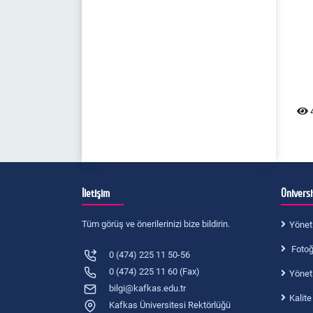
4
İletişim
Ünivers
Tüm görüş ve önerilerinizi bize bildirin.
Yönet
Fotoğr
0 (474) 225 11 50-56
0 (474) 225 11 60 (Fax)
Yönet
bilgi@kafkas.edu.tr
Kalite
Kafkas Üniversitesi Rektörlüğü