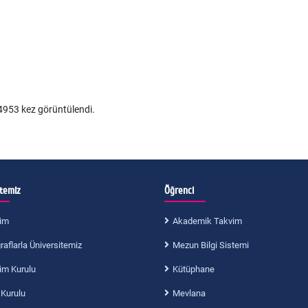
953 kez görüntülendi.
itemiz
Öğrenci
im
Akademik Takvim
aflarla Üniversitemiz
Mezun Bilgi Sistemi
im Kurulu
Kütüphane
 Kurulu
Mevlana