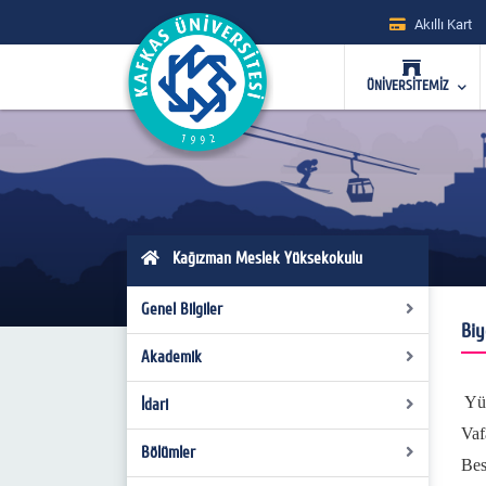
Akıllı Kart
ÜNİVERSİTEMİZ
Kağızman Meslek Yüksekokulu
Genel Bilgiler
Biy
Akademik
Genel Tanıtım
Yönetim
Yük
İdari
Danışmanlıklar
Vaf
Misyon-Vizyon
Müdürlük
Mevzuat
Bölümler
İdari Personel
Bes