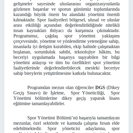
gelişmeler sayesinde uluslararası organizasyonlarda
gözlenen başarılar ve sporun günümüz toplumlarında
kazandığı büyük önem bu alandaki yönetimi önemli
kılmaktadır. Spor faaliyetleri bölgesel, ulusal ve uluslar
arası etkililiği açısından değerlendirildiğinde nitelikli
insan kaynakları ihtiyacı da karşımıza çıkmaktadır.
Programımız, çağdaş spor yönetimi yaklaşımı
çerçevesinde, yönetme ve yönlendirme yeteneğine sahip,
insanlarla iyi iletişim kurabilen, ekip halinde çalışmaktan
hoşlanan, sorumluluk sahibi, teknolojiye hâkim, bu
beceriyi uygulamada başarıya taşıyabilen bir bilgi
yönetimi anlayışı ve tüm bu özellikleri spor yönetimi
faaliyetlerinde değerlendirebilecek mesleki beceriye
sahip bireylerin yetiştirilmesine katkıda bulunacaktır.
Programdan mezun olan öğrenciler
DGS
(Dikey
Geçiş Sınavı) ile İşletme, Spor Yöneticiliği, Spor
Yönetimi
bölümlerine dikey
geçiş yaparak lisans
eğitimine tamamlayabilirler.
Spor Yönetimi Bölümü’nü başarıyla tamamlayan
mezunlar, özel sektörde ve kamuda çalışma fırsatı elde
edebilmektedir. Spor yöneticisi adaylarına, spor