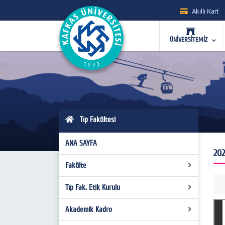
Akıllı Kart
ÜNİVERSİTEMİZ
Tıp Fakültesi
ANA SAYFA
202
Fakülte
Tıp Fak. Etik Kurulu
Fakülte Yönetimi
Fakülte Kurulu
Akademik Kadro
Üyeler