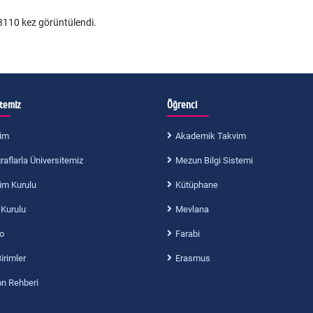
110 kez görüntülendi.
itemiz
Öğrenci
im
Akademik Takvim
aflarla Üniversitemiz
Mezun Bilgi Sistemi
im Kurulu
Kütüphane
 Kurulu
Mevlana
o
Farabi
Birimler
Erasmus
on Rehberi