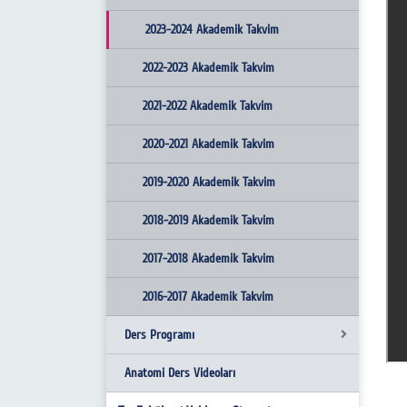
Birim Faaliyet Raporları
2022-2023 Ders İçerikleri
2023-2024 Akademik Takvim
Üniversite Kalite Komisyonu Anasayfa
2021-2022 Ders İçerikleri
2022-2023 Akademik Takvim
2020-2021 Ders İçerikleri
2021-2022 Akademik Takvim
2019-2020 Ders İçerikleri
2020-2021 Akademik Takvim
2018-2019 Ders İçerikleri
2019-2020 Akademik Takvim
2017-2018 Ders İçerikleri
2018-2019 Akademik Takvim
2016-2017 Ders İçerikleri
2017-2018 Akademik Takvim
2015-2016 Ders İçerikleri
2016-2017 Akademik Takvim
Ders Programı
2014-2015 Ders İçerikleri
Anatomi Ders Videoları
2013-2014 Ders İçerikleri
EĞİTİM REHBERİ