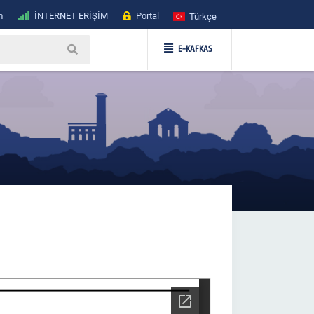
m
İNTERNET ERİŞİM
Portal
Türkçe
E-KAFKAS