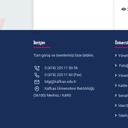
2016-2017 Ders Programı
3
2015-2016 Ders Programı
2014-2015 Ders Programı
2013-2014 Ders Programı
İletişim
Ünivers
Tüm görüş ve önerilerinizi bize bildirin.
Yönet
Fotoğr
0 (474) 225 11 50-56
0 (474) 225 11 60 (Fax)
Yönet
bilgi@kafkas.edu.tr
Kalite
Kafkas Üniversitesi Rektörlüğü
(36100) Merkez / KARS
Senat
İdari 
Telef