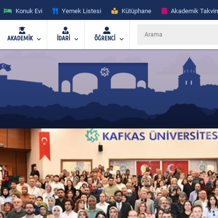
Konuk Evi
Yemek Listesi
Kütüphane
Akademik Takvi
AKADEMİK
İDARİ
ÖĞRENCİ