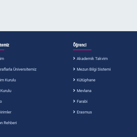
itemiz
Öğrenci
im
Akademik Takvim
aflarla Üniversitemiz
Mezun Bilgi Sistemi
im Kurulu
Kütüphane
 Kurulu
Mevlana
o
Farabi
Birimler
Erasmus
on Rehberi