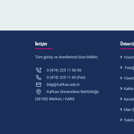
İletişim
Ünivers
Tüm görüş ve önerilerinizi bize bildirin.
Yönet
Fotoğr
0 (474) 225 11 50-56
0 (474) 225 11 60 (Fax)
Yönet
bilgi@kafkas.edu.tr
Kalite
Kafkas Üniversitesi Rektörlüğü
(36100) Merkez / KARS
Senat
İdari 
Telef