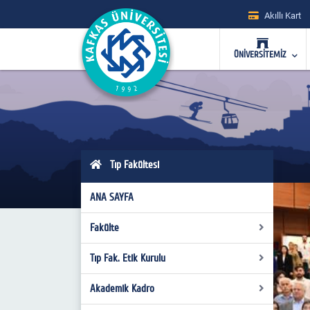
Akıllı Kart
ÜNİVERSİTEMİZ
Tıp Fakültesi
ANA SAYFA
Fakülte
Tıp Fak. Etik Kurulu
Fakülte Yönetimi
Fakülte Kurulu
Akademik Kadro
Üyeler