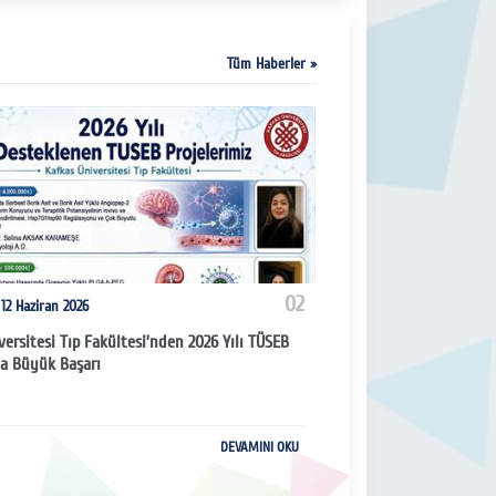
Tüm Haberler »
02
2 Haziran 2026
Perşembe 21 Mayıs
versitesi Tıp Fakültesi’nden 2026 Yılı TÜSEB
Tıp Fakültesi Genç Ye
da Büyük Başarı
Diseksiyonu ve Sütur 
Kalp Diseksiyonu ve 
DEVAMINI OKU