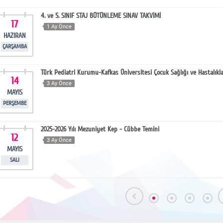
4. ve 5. SINIF STAJ BÜTÜNLEME SINAV TAKVİMİ
17
1 Ay Önce
HAZIRAN
ÇARŞAMBA
Türk Pediatri Kurumu-Kafkas Üniversitesi Çocuk Sağlığı ve Hastalıkla
14
3 Ay Önce
MAYIS
PERŞEMBE
2025-2026 Yılı Mezuniyet Kep - Cübbe Temini
12
3 Ay Önce
MAYIS
SALI