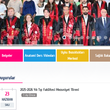
Uyku Bozuklukları
Belgeler
Anatomi Ders Videoları
Sağlık Baka
Merkezi
uyurular
2025-2026 Yılı Tıp Fakültesi Mezuniyet Töreni
23
1 Ay Önce
HAZIRAN
SALI