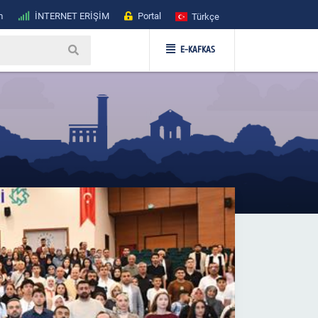
m
İNTERNET ERİŞİM
Portal
Türkçe
E-KAFKAS