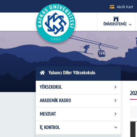
Akıllı Kart
ÜNİVERSİTEMİZ
Yabancı Diller Yüksekokulu
YÜKSEKOKUL
202
AKADEMİK KADRO
Yüksekokul Kurulu
Yönetim Kurulu
MEVZUAT
Kadrolu Öğretim Elemanları
Müdürlük
İÇ KONTROL
Kanunlar