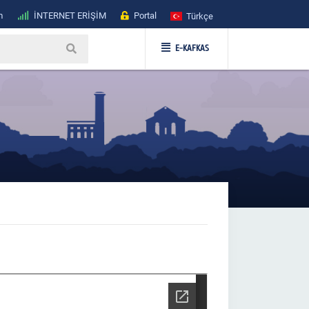
m
İNTERNET ERİŞİM
Portal
Türkçe
E-KAFKAS