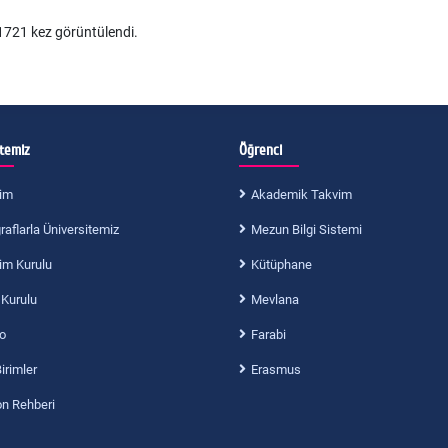
721 kez görüntülendi.
itemiz
Öğrenci
im
Akademik Takvim
aflarla Üniversitemiz
Mezun Bilgi Sistemi
im Kurulu
Kütüphane
 Kurulu
Mevlana
o
Farabi
Birimler
Erasmus
on Rehberi