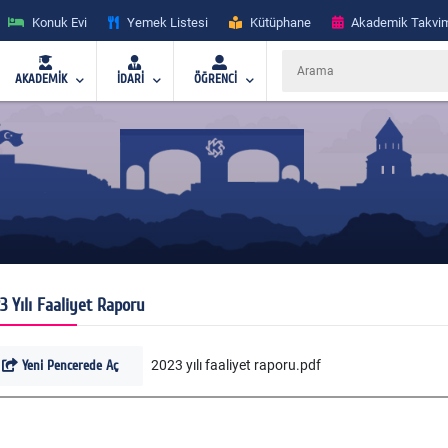
Konuk Evi
Yemek Listesi
Kütüphane
Akademik Takvi
AKADEMİK
İDARİ
ÖĞRENCİ
3 Yılı Faaliyet Raporu
Yeni Pencerede Aç
2023 yılı faaliyet raporu.pdf