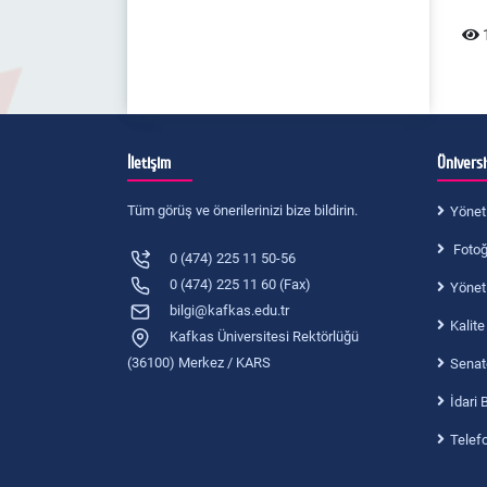
Kalite Kom. Raporu 2019-2
1
Kalite Kom.Raporu 2019-1
İletişim
Ünivers
Tüm görüş ve önerilerinizi bize bildirin.
Yönet
Fotoğr
0 (474) 225 11 50-56
0 (474) 225 11 60 (Fax)
Yönet
bilgi@kafkas.edu.tr
Kalite
Kafkas Üniversitesi Rektörlüğü
(36100) Merkez / KARS
Senat
İdari 
Telef