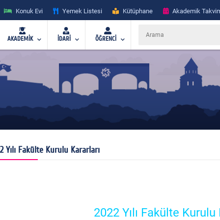
Konuk Evi
Yemek Listesi
Kütüphane
Akademik Takvi
AKADEMİK
İDARİ
ÖĞRENCİ
2 Yılı Fakülte Kurulu Kararları
2022 Yılı Fakülte Kurulu 