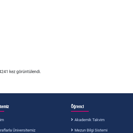
241 kez görüntülendi.
itemiz
Öğrenci
im
Akademik Takvim
aflarla Üniversitemiz
Mezun Bilgi Sistemi