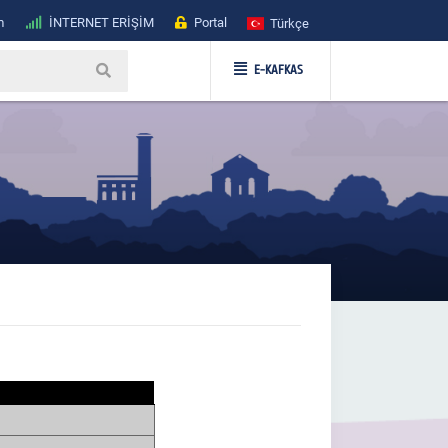
m
İNTERNET ERİŞİM
Portal
Türkçe
E-KAFKAS