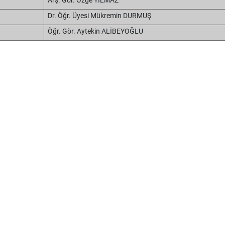
Arş. Gör. Özge YILMAZ
Dr. Öğr. Üyesi Mükremin DURMUŞ
Öğr. Gör. Aytekin ALİBEYOĞLU