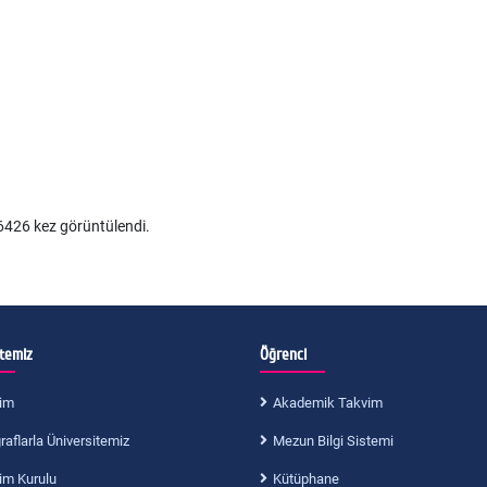
426 kez görüntülendi.
itemiz
Öğrenci
im
Akademik Takvim
aflarla Üniversitemiz
Mezun Bilgi Sistemi
im Kurulu
Kütüphane