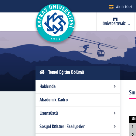
Akıllı Kart
ÜNİVERSİTEMİZ
Temel Eğitim Bölümü
Hakkında
Sın
Akademik Kadro
Bölüm
Okul Öncesi Eğitimi
Misyon ve Vizyon
Lisansüstü
Sı
Sınıf Eğitimi
Hakkında
Hakkında
Sosyal Kültürel Faaliyetler
Okul Öncesi Eğitimi Tezli YL
1
2