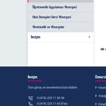
Program Öğrenme Çıktıları
Öğretmenlik Uygulaması Yönergesi
Okul Deneyimi Dersi Yönergesi
Yönetmelik ve Yönergeler
İletişim
Ulaşım
6
Yerleşke
İletişim
Ünivers
Tüm görüş ve önerilerinizi bize bildirin.
Yönet
Fotoğr
0 (474) 225 11 50-56
0 (474) 225 11 60 (Fax)
Yönet