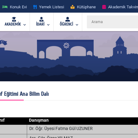
Konuk Evi
Yemek Listesi
Kütüphane
Akademik Takvi
AKADEMİK
İDARİ
ÖĞRENCİ
ıf Eğitimi Ana Bilim Dalı
nıf
Danışman
Dr. Öğr. Üyesi Fatma Gül UZUNER