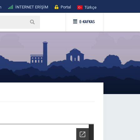
m
İNTERNET ERİŞİM
Portal
Türkçe
E-KAFKAS