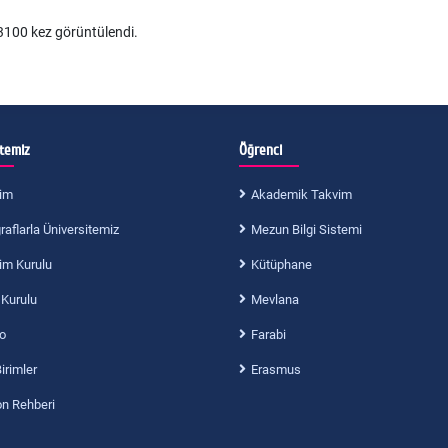
100 kez görüntülendi.
itemiz
Öğrenci
im
Akademik Takvim
aflarla Üniversitemiz
Mezun Bilgi Sistemi
im Kurulu
Kütüphane
 Kurulu
Mevlana
o
Farabi
Birimler
Erasmus
on Rehberi