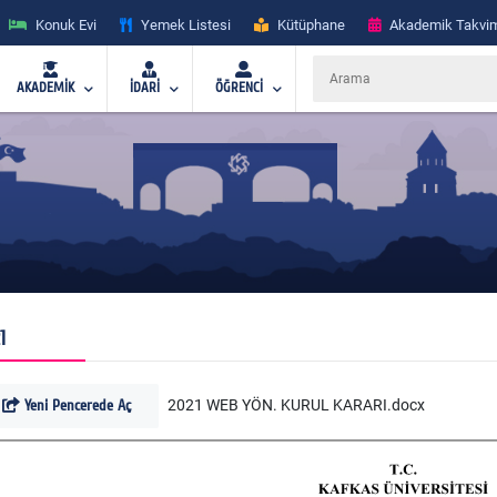
Konuk Evi
Yemek Listesi
Kütüphane
Akademik Takvi
AKADEMİK
İDARİ
ÖĞRENCİ
1
Yeni Pencerede Aç
2021 WEB YÖN. KURUL KARARI.docx