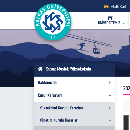
Akıllı Kart
ÜNİVERSİTEMİZ
Susuz Meslek Yüksekokulu
Hakkımızda
202
Kurul Kararları
Genel Bilgiler
Yönetim
Yüksekokul Kurulu Kararları
Yüksekokul Kurulu
Yönetim Kurulu Kararları
2019