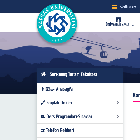
Akıllı Kart
ÜNİVERSİTEMİZ
Sarıkamış Turizm Fakültesi
👩🏻‍🍳 Anasayfa
Kar
🔗 Faydalı Linkler
📃 Ders Programları-Sınavlar
Faydalı Linkler
☎️ Telefon Rehberi
Ders Programları-Sınavlar