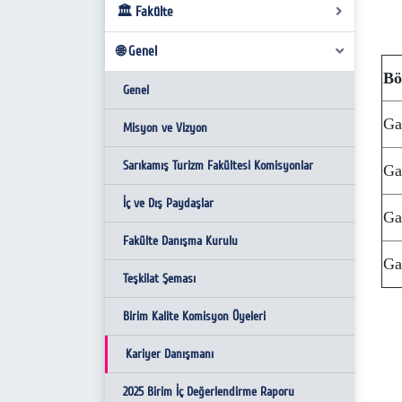
🏛️ Fakülte
🌐 Genel
Dekanın Mesajı
Bö
Yönetim
Genel
Ga
Fakülte Kurulu
Misyon ve Vizyon
Fakülte Yönetim Kurulu
Sarıkamış Turizm Fakültesi Komisyonlar
Ga
İş Akış Süreçleri
İç ve Dış Paydaşlar
Ga
Fakülte Danışma Kurulu
Ga
Teşkilat Şeması
Birim Kalite Komisyon Üyeleri
Kariyer Danışmanı
2025 Birim İç Değerlendirme Raporu