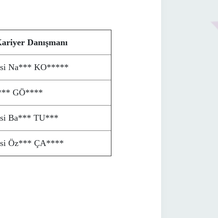
ariyer Danışmanı
esi Na*** KO*****
i*** GÖ****
esi Ba*** TU***
esi Öz*** ÇA****