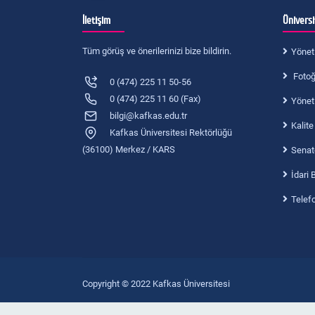
Not Dönüşüm Tabloları
İletişim
Ünivers
Ders Bilgi Paketleri
Tüm görüş ve önerilerinizi bize bildirin.
Yönet
Mezun Bilgi Sistemi
Gastronomi ve Mutfak Sanatları
Fotoğr
0 (474) 225 11 50-56
0 (474) 225 11 60 (Fax)
Yönet
Öğrenci Bilgi Sistemi
Turizm İşletmeciliği
bilgi@kafkas.edu.tr
Kalite
Kafkas Üniversitesi Rektörlüğü
Öğrenci İşleri Daire Başkanlığı
(36100) Merkez / KARS
Senat
İdari 
Telef
Copyright © 2022 Kafkas Üniversitesi