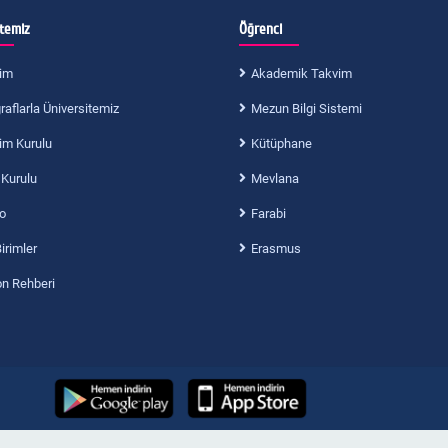
itemiz
Öğrenci
im
Akademik Takvim
aflarla Üniversitemiz
Mezun Bilgi Sistemi
im Kurulu
Kütüphane
 Kurulu
Mevlana
o
Farabi
Birimler
Erasmus
on Rehberi