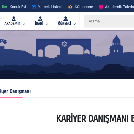
Konuk Evi
Yemek Listesi
Kütüphane
Akademik Takvi
AKADEMİK
İDARİ
ÖĞRENCİ
iyer Danışmanı
KARİYER DANIŞMANI B