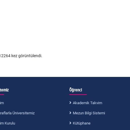
2264 kez görüntülendi.
itemiz
Öğrenci
im
Akademik Takvim
aflarla Üniversitemiz
Mezun Bilgi Sistemi
im Kurulu
Kütüphane