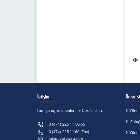
1
İletişim
Ünivers
Tüm görüş ve önerilerinizi bize bildirin.
Yönet
Fotoğr
0 (474) 225 11 50-56
0 (474) 225 11 60 (Fax)
Yönet
bilgi@kafkas.edu.tr