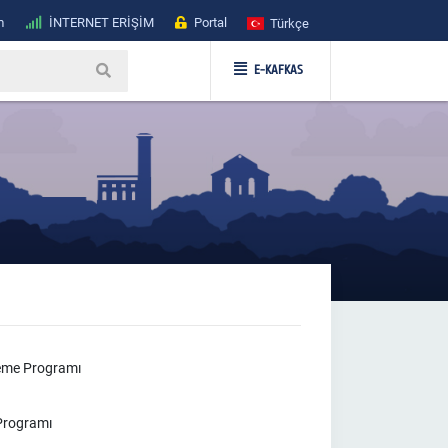
m
İNTERNET ERİŞİM
Portal
Türkçe
E-KAFKAS
leme Programı
 Programı