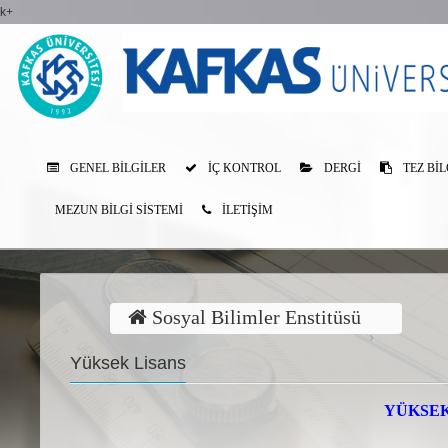
k+
GENEL BILGILER
İÇ KONTROL
DERGI
TEZ BIL
MEZUN BILGI SISTEMI
İLETİŞİM
Sosyal Bilimler Enstitüsü
Yüksek Lisans
YÜKSEK