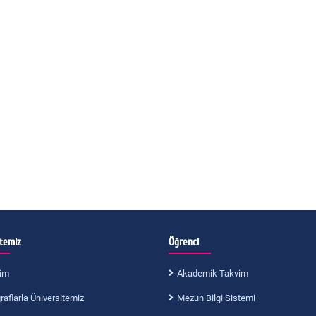
itemiz
Öğrenci
im
Akademik Takvim
aflarla Üniversitemiz
Mezun Bilgi Sistemi