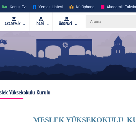
Konuk Evi
Yemek Listesi
Kütüphane
Akademik Takvi
AKADEMİK
İDARİ
ÖĞRENCİ
lek Yüksekokulu Kurulu
MESLEK YÜKSEKOKULU KU