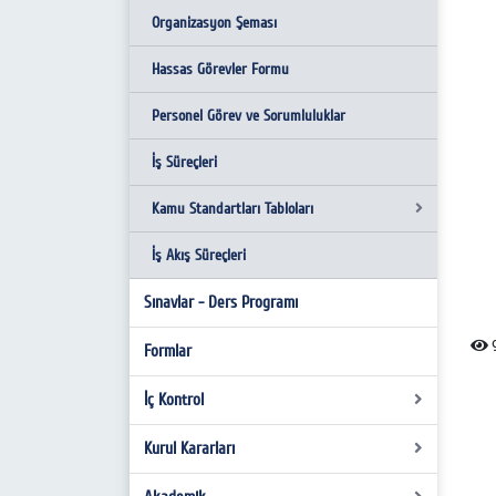
Organizasyon Şeması
Hassas Görevler Formu
Personel Görev ve Sorumluluklar
İş Süreçleri
Kamu Standartları Tabloları
İş Akış Süreçleri
SMYO Kamu Standartları Tablosu
Sınavlar - Ders Programı
9
Formlar
İç Kontrol
Kurul Kararları
Organizasyon Şeması
Görev Tanımları