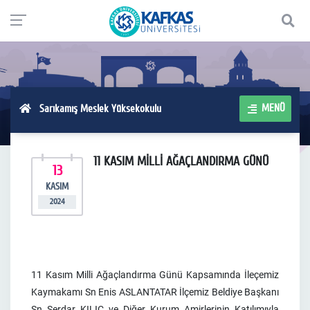
MENÜ
Sarıkamış Meslek Yüksekokulu
11 KASIM MİLLİ AĞAÇLANDIRMA GÜNÜ
13
KASIM
2024
11 Kasım Milli Ağaçlandırma Günü Kapsamında İleçemiz
Kaymakamı Sn Enis ASLANTATAR İlçemiz Beldiye Başkanı
Sn Serdar KILIÇ ve Diğer Kurum Amirlerinin Katılımıyla