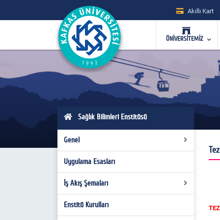
Akıllı Kart
ÜNİVERSİTEMİZ
Sağlık Bilimleri Enstitüsü
Genel
Tez
Uygulama Esasları
İdari
Tarihçe
İş Akış Şemaları
Misyon-Vizyon
Enstitü Kurulları
İş Akış Şemaları
TEZ