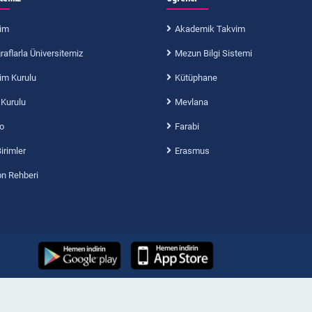
im
Akademik Takvim
aflarla Üniversitemiz
Mezun Bilgi Sistemi
im Kurulu
Kütüphane
 Kurulu
Mevlana
o
Farabi
Birimler
Erasmus
on Rehberi