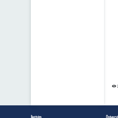
2
İletişim
Ünivers