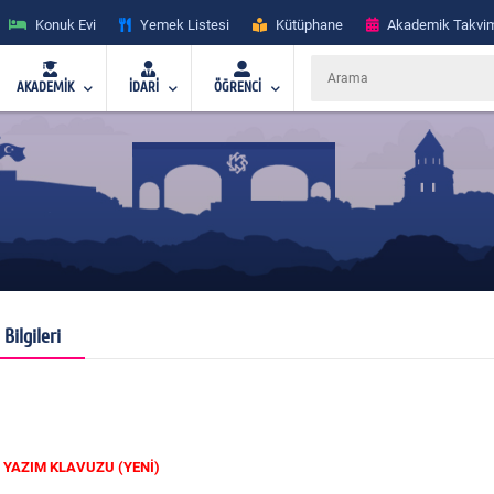
Konuk Evi
Yemek Listesi
Kütüphane
Akademik Takvi
AKADEMİK
İDARİ
ÖĞRENCİ
 Bilgileri
 YAZIM KLAVUZU (YENİ)