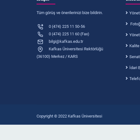
Tüm görüş ve önerilerinizi bize bildirin.
Yönet
Fotoğr
0 (474) 225 11 50-56
0 (474) 225 11 60 (Fax)
Yönet
bilgi@kafkas.edu.tr
Kalite
Kafkas Üniversitesi Rektörlüğü
(36100) Merkez / KARS
Senat
İdari 
Telef
Copyright © 2022 Kafkas Üniversitesi