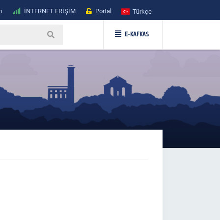
m
İNTERNET ERİŞİM
Portal
Türkçe
E-KAFKAS