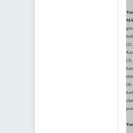
Yur
MA
gör
bel
(2)
Kan
(3)
kat
etme
(4)
kad
ola
puan
Yur