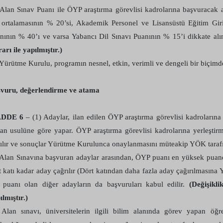
 Alan Sınav Puanı ile ÖYP araştırma görevlisi kadrolarına başvuracak
 ortalamasının % 20’si, Akademik Personel ve Lisansüstü Eğitim Gi
nının % 40’ı ve varsa Yabancı Dil Sınavı Puanının % 15’i dikkate alı
arı ile yapılmıştır.)
 Yürütme Kurulu, programın nesnel, etkin, verimli ve dengeli bir biçimde y
vuru, değerlendirme ve atama
DDE 6
– (1) Adaylar, ilan edilen ÖYP araştırma görevlisi kadrolarına
an usulüne göre yapar. ÖYP araştırma görevlisi kadrolarına yerleştir
ılır ve sonuçlar Yürütme Kurulunca onaylanmasını müteakip YÖK tarafın
 Alan Sınavına başvuran adaylar arasından, ÖYP puanı en yüksek puanda
t katı kadar aday çağrılır (Dört katından daha fazla aday çağırılmasına 
t puanı olan diğer adayların da başvuruları kabul edilir.
(Değişikli
ılmıştır.)
 Alan sınavı, üniversitelerin ilgili bilim alanında görev yapan ö