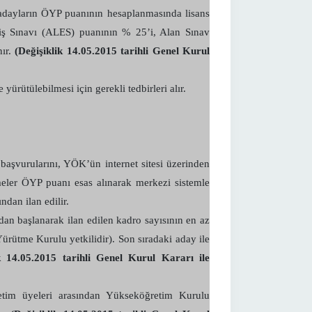
 adayların ÖYP puanının hesaplanmasında lisans
riş Sınavı (ALES) puanının % 25’i, Alan Sınav
nır.
(Değişiklik 14.05.2015 tarihli Genel Kurul
ürütülebilmesi için gerekli tedbirleri alır.
 başvurularını, YÖK’ün internet sitesi üzerinden
meler ÖYP puanı esas alınarak merkezi sistemle
dan ilan edilir.
n başlanarak ilan edilen kadro sayısının en az
Yürütme Kurulu yetkilidir). Son sıradaki aday ile
k 14.05.2015 tarihli Genel Kurul Kararı ile
ğretim üyeleri arasından Yükseköğretim Kurulu