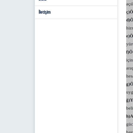
açı
İletişim
ç)Ö
d)
hiz
e)
yür
f)Ö
içi
ara
hes
g)Ö
uyg
ğ)Y
beli
h)A
güc
baş