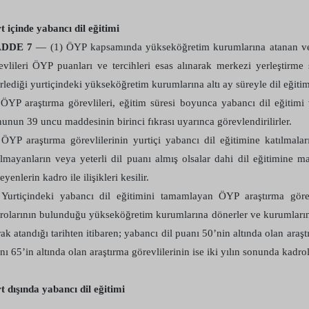
t içinde yabancı dil eğitimi
DDE 7
— (1) ÖYP kapsamında yükseköğretim kurumlarına atanan ve y
evlileri ÖYP puanları ve tercihleri esas alınarak merkezi yerleştir
irlediği yurtiçindeki yükseköğretim kurumlarına altı ay süreyle dil eğitimi
 ÖYP araştırma görevlileri, eğitim süresi boyunca yabancı dil eğitim
unun 39 uncu maddesinin birinci fıkrası uyarınca görevlendirilirler.
 ÖYP araştırma görevlilerinin yurtiçi yabancı dil eğitimine katılmala
ılmayanların veya yeterli dil puanı almış olsalar dahi dil eğitimine 
yenlerin kadro ile ilişikleri kesilir.
 Yurtiçindeki yabancı dil eğitimini tamamlayan ÖYP araştırma göre
rolarının bulunduğu yükseköğretim kurumlarına dönerler ve kurumlarını 
rak atandığı tarihten itibaren; yabancı dil puanı 50’nin altında olan araşt
ı 65’in altında olan araştırma görevlilerinin ise iki yılın sonunda kadroları
t dışında yabancı dil eğitimi