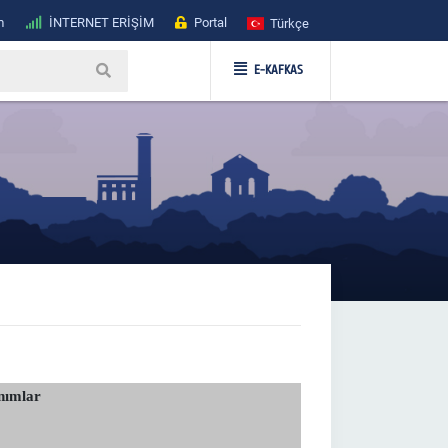
m
İNTERNET ERİŞİM
Portal
Türkçe
E-KAFKAS
nımlar