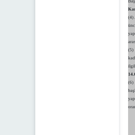
Baş
Kar
(4)
ünc
yap
aras
(5)
kad
ilg
14.
(6)
baş
yap
ora