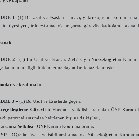
aç ve kapsam
DDE 1-
(1) Bu Usul ve Esasların amacı, yükseköğretim kurumlarına
etim üyesi yetiştirilmesi amacıyla araştırma görevlisi kadrolarına atananl
yanak
DDE 2–
(1) Bu Usul ve Esaslar, 2547 sayılı Yükseköğretim Kanun
çe kanununun ilgili hükümlerine dayanılarak hazırlanmıştır.
ımlar ve kısaltmalar
DDE 3 –
(1) Bu Usul ve Esaslarda geçen;
erçekleştirme Görevlisi:
Harcama yetkilisi tarafından ÖYP Kurum K
evli personel arasından belirlenen kişi ya da kişileri,
arcama Yetkilisi
: ÖYP Kurum Koordinatörünü,
ÖYP
: Öğretim üyesi yetiştirilmesi amacıyla Yükseköğretim Kurulun