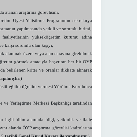
 atanan araştırma görevlisini,
tim Üyesi Yetiştirme Programının sekretarya
arcamanın yapılmasında yetkili ve sorumlu birimi,
aliyetlerinin yükseköğretim kurumu adına
e karşı sorumlu olan kişiyi,
rak atanmak üzere veya alan sınavına girebilmek
-öğretim görmek amacıyla başvuran her bir ÖYP
 belirlenen kriter ve oranlar dikkate alınarak
apılmıştır.)
üstü eğitim öğretim vermesi Yürütme Kurulunca
ve Yerleştirme Merkezi Başkanlığı tarafından
ilgili bilim alanında bilgi, yetkinlik ve ifade
 aynı alanda ÖYP araştırma görevlisi kadrolarına
15 tarihli Genel Kurul Kararı ile yapılmıştır.)