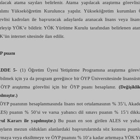
ılacak atama sayıları belirlenir. Atama yapılacak araştırma görevli
ılımı Yükseköğretim Kurulunca yapılır. Yükseköğretim kurumları 
evlisi kadroları ile başvuracak adaylarda aranacak lisans veya lisans
irleyip YÖK’e bildirir. YÖK Yürütme Kurulu tarafından belirlenen atam
’ün internet sitesinde ilan edilir.
P puanı
DDE 5-
(1) Öğretim Üyesi Yetiştirme Programına araştırma görevl
ebilmek için ya da program gereğince bir ÖYP Üniversitesinde lisansüs
 ÖYP araştırma görevlisi için bir ÖYP puanı hesaplanır.
(Değişikl
ılmıştır.)
 ÖYP puanının hesaplanmasında lisans not ortalamasının % 35’i, Akade
ES) puanın % 50’si ve varsa yabancı dil sınavı puanın % 15’i dikka
ul Kararı ile yapılmıştır.)
Bu puan en son girilen ALES ve yabancı
yların mezun oldukları alanlardaki başvurularında söz konusu puanla
ırmaya veya eksiltmeye ve ÖYP puanını % 10’a kadar artırmaya YÖK Yür