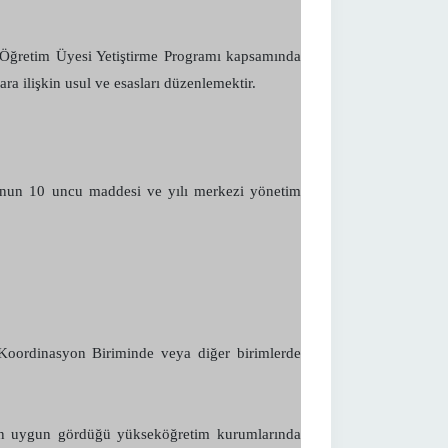
 Öğretim Üyesi Yetiştirme Programı kapsamında
ara ilişkin usul ve esasları düzenlemektir.
unun 10 uncu maddesi ve yılı merkezi yönetim
oordinasyon Biriminde veya diğer birimlerde
un uygun gördüğü yükseköğretim kurumlarında