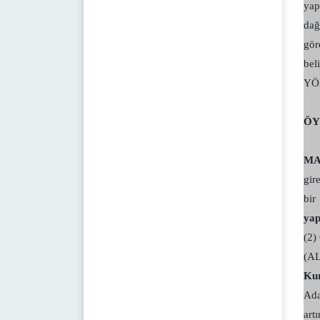
yap
dağ
gör
bel
YÖK
ÖY
MA
gir
bir
yap
(2)
(AL
Kur
Ada
art