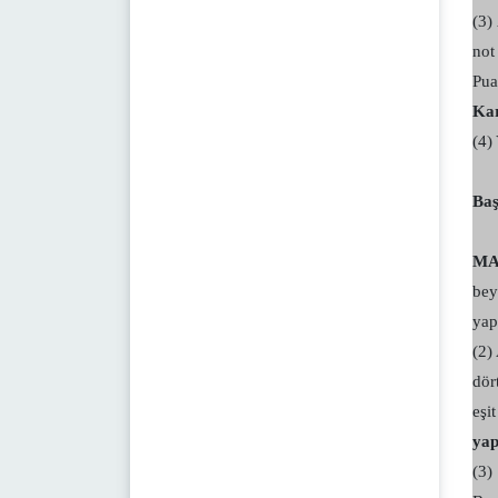
(3)
not
Pua
Kar
(4)
Baş
MA
bey
yap
(2)
dör
eşi
yap
(3)