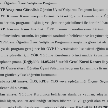
lan Öğretim Üyesi Yetiştirme Programını,
YP Araştırma Görevlisi:
Öğretim Üyesi Yetiştirme Programı kapsamında
ÖYP Kurum Koordinasyon Birimi:
Yükseköğretim kurumlarında Öğre
metlerinin, programa ilişkin iş ve işlemlerin yürütülmesi ile her türlü h
ÖYP Kurum Koordinatörü:
ÖYP Kurum Koordinasyon Biriminin fa
ütülmesinden sorumlu, üst yönetici tarafından belirlenen ve üst yöneticiy
YP Puanı:
Öğretim Üyesi Yetiştirme Programına araştırma görevlisi ola
n ya da program gereğince bir ÖYP Üniversitesinde lisansüstü eğitim
ştırma görevlisi için YÖK Yürütme Kurulunca 5 inci madde kapsamında
aplanan puanı,
(Değişiklik 14.05.2015 tarihli Genel Kurul Kararı ile y
YP Üniversitesi:
Öğretim Üyesi Yetiştirme Programı kapsamında lisans
un görülen yükseköğretim kurumunu,
abancı Dil Sınavı:
ÜDS, KPDS, YDS veya eşdeğerliliği Ölçme, Seçme 
rlenen dil sınavını,
lan Sınavı:
Yürütme Kurulunca belirlenen alanlarda yapılan, adayların 
ünü ölçen, sonucu açıklandığı tarihten itibaren iki yıl geçerli olan ve
vurularda kullanılacak yazılı ve/veya sözlü sınavı,
(Değişiklik 14.05.20