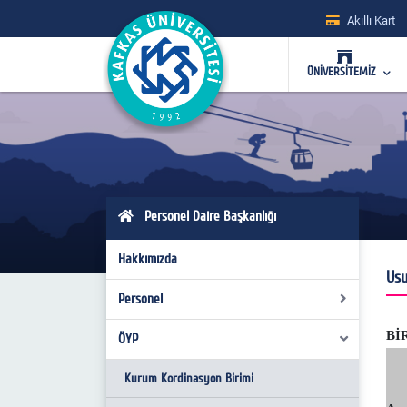
Akıllı Kart
ÜNİVERSİTEMİZ
Personel Daire Başkanlığı
Hakkımızda
Usu
Personel
Bİ
ÖYP
Görev Yetki ve Sorumluluklar
Organizasyon Şeması
Kurum Kordinasyon Birimi