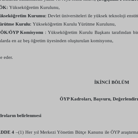
YÖK:
Yükseköğretim Kurulunu,
ükseköğretim Kurumu:
Devlet üniversiteleri ile yüksek teknoloji enstitü
ürütme Kurulu:
Yükseköğretim Kurulu Yürütme Kurulunu,
YÖK/ÖYP Komisyonu
: Yükseköğretim Kurulu Başkanı tarafından bir
nlarda en az beş öğretim üyesinden oluşturulan komisyonu,
de eder.
İKİNCİ BÖLÜM
ÖYP Kadroları, Başvuru, Değerlendi
roların belirlenmesi
DDE 4
–(1) Her yıl Merkezi Yönetim Bütçe Kanunu ile ÖYP araştırma