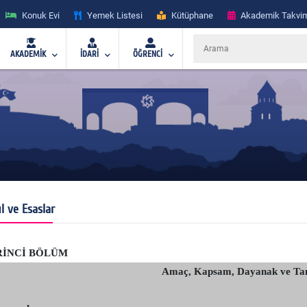
Konuk Evi
Yemek Listesi
Kütüphane
Akademik Takvi
AKADEMİK
İDARİ
ÖĞRENCİ
l ve Esaslar
RİNCİ BÖLÜM
Amaç, Kapsam, Dayanak ve Ta