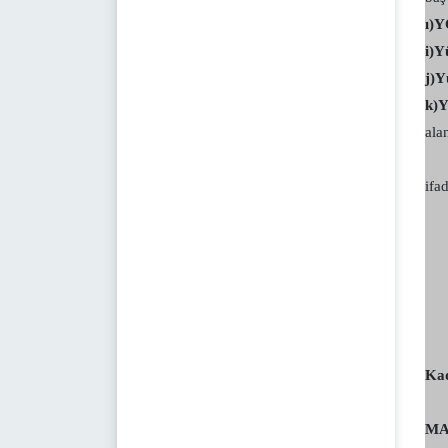
ı)
i)Y
j)Y
k)
ala
ifa
Kad
MA