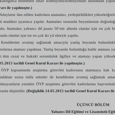
kanlığınca belirlenen sınav komisyonu/komisyonları tarafından yapıl
arı ile yapılmıştır.)
 Adayların ilan edilen kadrolara atamaları, yerleştirildikleri yükseköğr
ü maddesi uyarınca yapılır. Atamaları sırasında beyanlarının doğrul
ılır. Atamalar; yabancı dil puanı 50’nin altında olanlar için en çok b
ında olanlar için ise en çok iki yıl süreyle yapılır
.
 Kendilerine avantaj sağlamak amacıyla yanlış beyanda bulunduklar
rolarına ataması yapılmaz. Yanlış beyanda bulunduğu halde ataması yapı
ili tüm cezai ve hukuki sorumluluk ilgiliye ve atamayı yapan yüksekö
05.2015 tarihli Genel Kurul Kararı ile yapılmıştır.)
 ÖYP kapsamında araştırma görevlisi kadrosuna atanmaya hak ka
ladıktan sonra istifa edenler ile kendilerine avantaj sağlamak am
ılmayanların yeniden ÖYP araştırma görevlisi kadrolarına başvurmal
nında düşürülür.
(Değişiklik 14.05.2015 tarihli Genel Kurul Kararı ile 
ÜÇÜNCÜ BÖLÜM
Yabancı Dil Eğitimi ve Lisansüstü Eğ