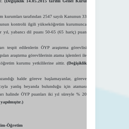
ır.
(Değişiklik 14.05.2015 tarihli Genel Kurul
etim kurumları tarafından 2547 sayılı Kanunun 33
uğunun kontrolü ilgili yükseköğretim kurumunca
ir yıl, yabancı dil puanı 50-65 (65 hariç) puan
ı tespit edilenlerin ÖYP araştırma görevlisi
lan araştırma görevlilerinin atama işlemleri ile
ğretim kurumu yetkililerine aittir.
(Değişiklik
zandığı halde göreve başlamayanlar, göreve
acıyla yanlış beyanda bulunduğu için ataması
arı halinde ÖYP puanları iki yıl süreyle % 20
yapılmıştır.)
itim-Öğretim