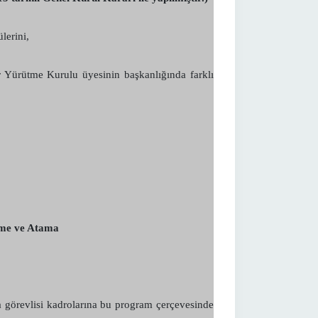
lerini,
 Yürütme Kurulu üyesinin başkanlığında farklı
rme ve Atama
 görevlisi kadrolarına bu program çerçevesinde