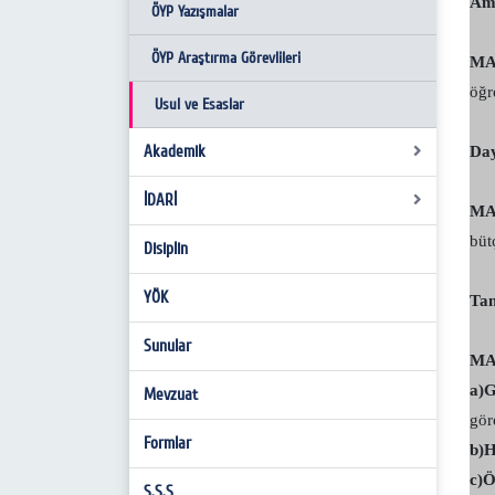
Am
Birim Personelleri
ÖYP Yazışmalar
İş Akışı Süreçleri
ÖYP Araştırma Görevlileri
MA
öğr
Hassas Görevler
Usul ve Esaslar
Hizmet Envanteri Standartları
Akademik
Da
İDARİ
Atama Kriterleri
MA
büt
Akademik Teşvik
Disiplin
Miadlı Evrak
Yabancı Uyruklu
YÖK
Tan
Sunular
MA
a)
G
Mevzuat
gör
Formlar
b)
H
c)
S.S.S