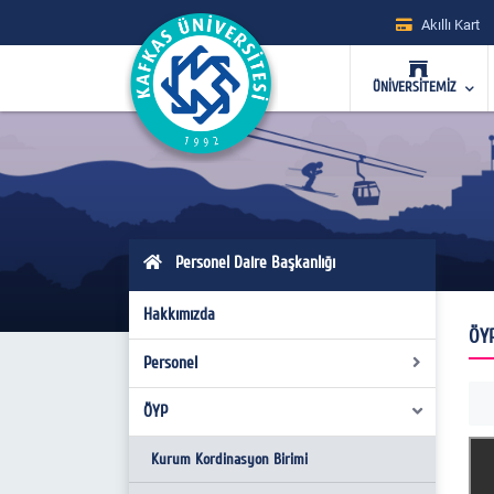
Akıllı Kart
ÜNİVERSİTEMİZ
Personel Daire Başkanlığı
Hakkımızda
ÖYP
Personel
ÖYP
Görev Yetki ve Sorumluluklar
Organizasyon Şeması
Kurum Kordinasyon Birimi