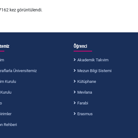
162 kez görüntülendi.
itemiz
Öğrenci
im
Akademik Takvim
aflarla Üniversitemiz
Mezun Bilgi Sistemi
im Kurulu
Kütüphane
 Kurulu
Mevlana
o
Farabi
Birimler
Erasmus
on Rehberi