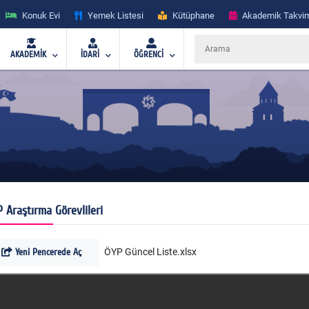
Konuk Evi
Yemek Listesi
Kütüphane
Akademik Takvi
AKADEMİK
İDARİ
ÖĞRENCİ
 Araştırma Görevlileri
Yeni Pencerede Aç
ÖYP Güncel Liste.xlsx