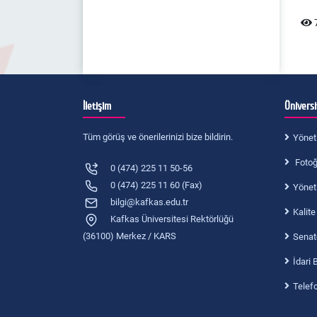
7
İletişim
Ünivers
Tüm görüş ve önerilerinizi bize bildirin.
Yönet
Fotoğr
0 (474) 225 11 50-56
0 (474) 225 11 60 (Fax)
Yönet
bilgi@kafkas.edu.tr
Kalite
Kafkas Üniversitesi Rektörlüğü
(36100) Merkez / KARS
Senat
İdari 
Telef