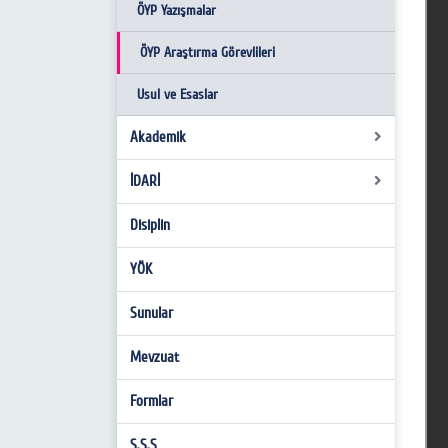
Birim Personelleri
ÖYP Yazışmalar
İş Akışı Süreçleri
ÖYP Araştırma Görevlileri
Hassas Görevler
Usul ve Esaslar
Hizmet Envanteri Standartları
Akademik
İDARİ
Atama Kriterleri
Akademik Teşvik
Disiplin
Miadlı Evrak
Yabancı Uyruklu
YÖK
Sunular
Mevzuat
Formlar
S.S.S