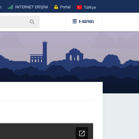
m
İNTERNET ERİŞİM
Portal
Türkçe
E-KAFKAS