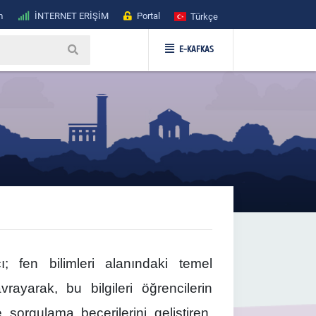
m
İNTERNET ERİŞİM
Portal
Türkçe
E-KAFKAS
; fen bilimleri alanındaki temel
vrayarak, bu bilgileri öğrencilerin
sorgulama becerilerini geliştiren,