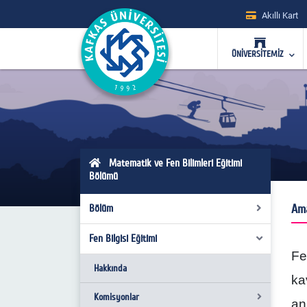
Akıllı Kart
ÜNİVERSİTEMİZ
Matematik ve Fen Bilimleri Eğitimi
Bölümü
Am
Bölüm
Fen Bilgisi Eğitimi
Misyon ve Vizyon
Fe
Kurul Kararları
Hakkında
ka
Hakkında
Komisyonlar
an