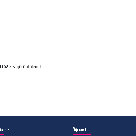
108 kez görüntülendi.
itemiz
Öğrenci