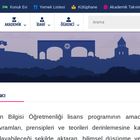
Konuk Evi
Yemek Listesi
Kütüphane
Akademik Takvi
AKADEMİK
İDARİ
ÖĞRENCİ
acı
n Bilgisi Öğretmenliği lisans programının amacı
vramları, prensipleri ve teorileri derinlemesine ka
layabileceği şekilde aktaran, bilimsel düşünme ve 