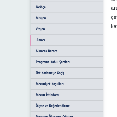
Tarihçe
Tarihçe
Strateji ve Akademik Birim Kalite
ar
Komisyonu
çe
Amacı
Misyon
Eğitim-Öğretim Komisyonu
ka
Vizyon
Erasmus Birim Koordinatörleri
Amacı
Akademik Kalite Komisyonu
Alınacak Derece
Sosyal, Sportif, Kültürel ve Sanatsal
Programa Kabul Şartları
Faaliyetler Komisyonu
Üst Kademeye Geçiş
Muafiyet, İntibak ve Yatay Geçiş
Komisyonu
Mezuniyet Koşulları
Mezun İstihdamı
Ölçme ve Değerlendirme
Program Öğrenme Çıktıları