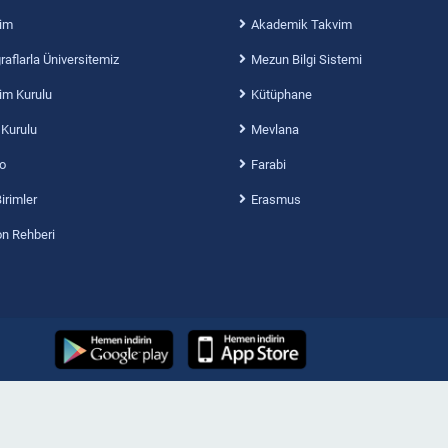
im
Akademik Takvim
aflarla Üniversitemiz
Mezun Bilgi Sistemi
im Kurulu
Kütüphane
 Kurulu
Mevlana
o
Farabi
Birimler
Erasmus
on Rehberi