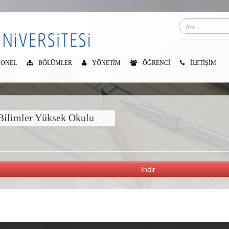
SONEL
BÖLÜMLER
YÖNETIM
ÖĞRENCI
İLETIŞIM
ilimler Yüksek Okulu
İndir