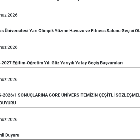
muz
2026
as Üniversitesi Yarı Olimpik Yüzme Havuzu ve Fitness Salonu Geçici Ol
muz
2026
2027 Eğitim-Öğretim Yılı Güz Yarıyılı Yatay Geçiş Başvuruları
muz
2026
-2026/1 SONUÇLARINA GÖRE ÜNİVERSİTEMİZİN ÇEŞİTLİ SÖZLEŞME
 DUYURU
muz
2026
li Duyuru