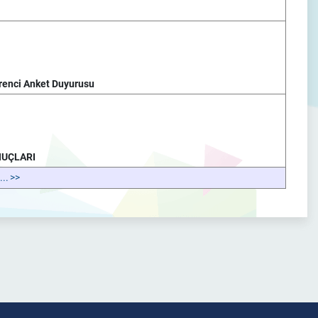
renci Anket Duyurusu
NUÇLARI
...
>>