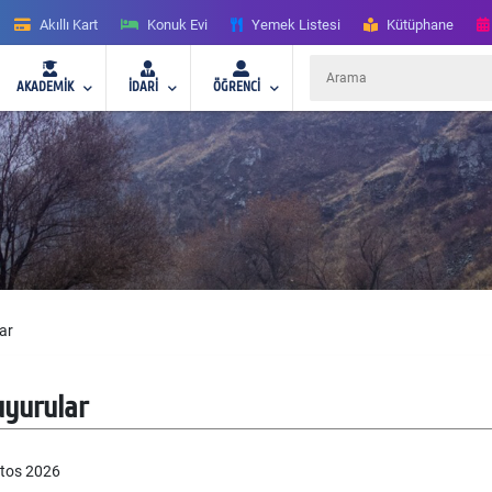
Akıllı Kart
Konuk Evi
Yemek Listesi
Kütüphane
AKADEMİK
İDARİ
ÖĞRENCİ
ar
yurular
tos
2026