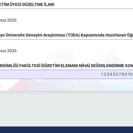
TİM ÜYESİ DÜZELTME İLANI
muz
2026
iye Üniversite Deneyim Araştırması (TÜDA) Kapsamında Hazırlanan Öğ
muz
2026
HEKİMLİĞİ FAKÜLTESİ ÖĞRETİM ELEMANI NİHAİ DEĞERLENDİRME SO
1
2
3
4
5
6
7
8
9
10