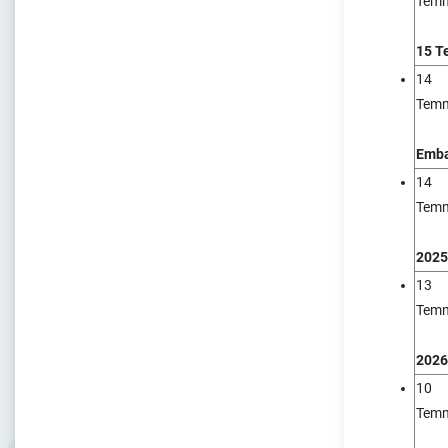
Tem
15 T
14
Tem
Emba
14
Tem
2025
13
Tem
2026
10
Tem