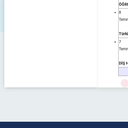
ÖĞRE
8
Tem
Türk
7
Tem
DİŞ 