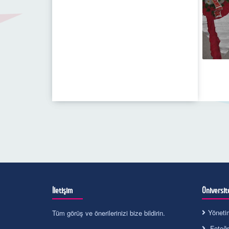
İletişim
Üniversit
Yöneti
Tüm görüş ve önerilerinizi bize bildirin.
Fotoğra