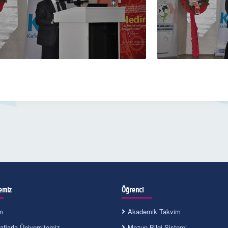
emiz
Öğrenci
m
Akademik Takvim
flarla Üniversitemiz
Mezun Bilgi Sistemi