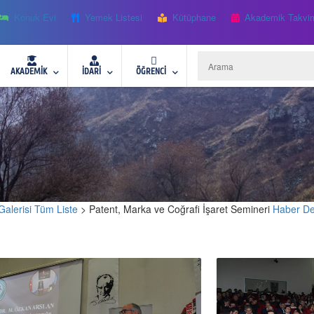
Konuk Evi
Yemek Listesi
Kütüphane
Akademik Takvi
AKADEMİK
İDARİ
ÖĞRENCİ
Galerisi Tüm Liste
> Patent, Marka ve Coğrafi İşaret Semineri
Haber De