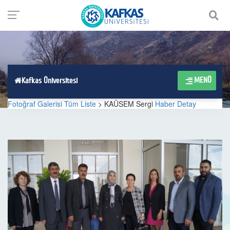
MENÜ
Kafkas Üniversitesi
Fotoğraf Galerisi Tüm Liste
> KAÜSEM Sergi
Haber Detay