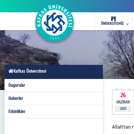
ÜNİVERSİTEMİZ
Kafkas Üniversitesi
Duyurular
26
Haberler
HAZIRAN
2023
Etkinlikler
Allah'tan 