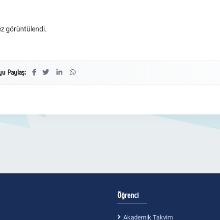
z görüntülendi.
u Paylaş:
Öğrenci
Akademik Takvim