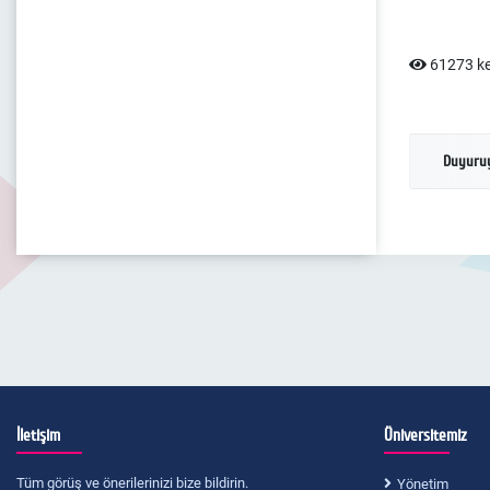
61273 ke
Duyuruy
İletişim
Üniversitemiz
Tüm görüş ve önerilerinizi bize bildirin.
Yönetim