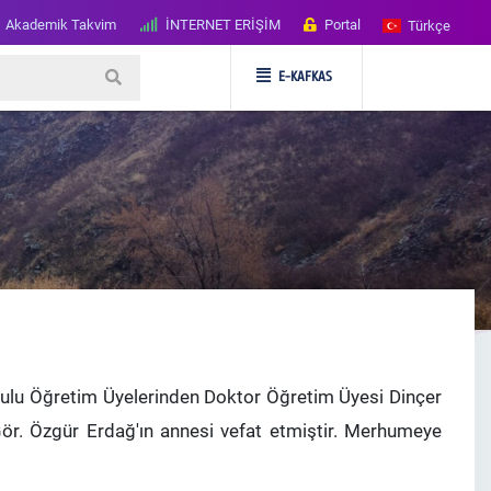
Akademik Takvim
İNTERNET ERİŞİM
Portal
Türkçe
E-KAFKAS
kulu Öğretim Üyelerinden Doktor Öğretim Üyesi Dinçer
ör. Özgür Erdağ'ın annesi vefat etmiştir.
Merhumeye