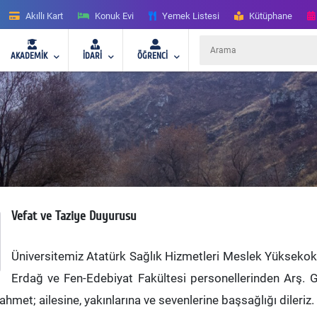
Akıllı Kart
Konuk Evi
Yemek Listesi
Kütüphane
AKADEMİK
İDARİ
ÖĞRENCİ
Vefat ve Taziye Duyurusu
Üniversitemiz Atatürk Sağlık Hizmetleri Meslek Yükseko
Erdağ ve Fen-Edebiyat Fakültesi personellerinden Arş. G
rahmet; ailesine, yakınlarına ve sevenlerine başsağlığı dileriz.