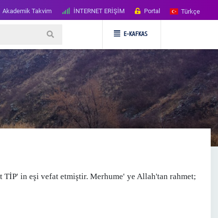
Akademik Takvim
İNTERNET ERİŞİM
Portal
Türkçe
E-KAFKAS
İP' in eşi vefat etmiştir.
Merhume' ye Allah'tan rahmet;