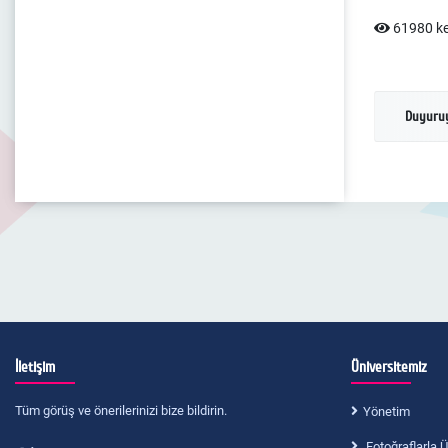
61980 ke
Duyuruy
İletişim
Üniversitemiz
Tüm görüş ve önerilerinizi bize bildirin.
Yönetim
Fotoğraflarla Ü