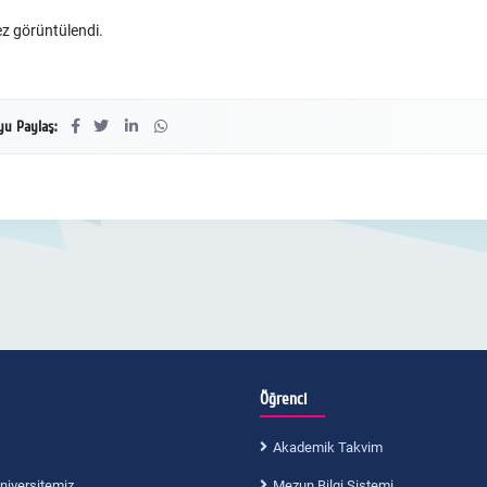
z görüntülendi.
u Paylaş:
Öğrenci
Akademik Takvim
niversitemiz
Mezun Bilgi Sistemi