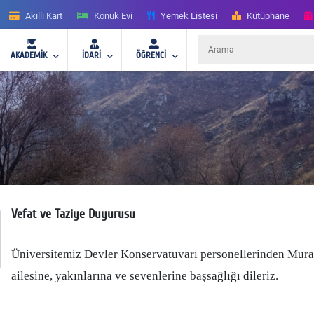
Akıllı Kart
Konuk Evi
Yemek Listesi
Kütüphane
AKADEMİK
İDARİ
ÖĞRENCİ
Vefat ve Taziye Duyurusu
Üniversitemiz Devler Konservatuvarı personellerinden Murat T
ailesine, yakınlarına ve sevenlerine başsağlığı dileriz.