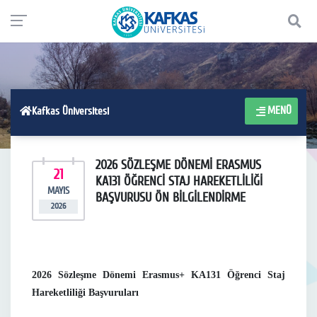
MENÜ
Kafkas Üniversitesi
2026 SÖZLEŞME DÖNEMİ ERASMUS
21
KA131 ÖĞRENCİ STAJ HAREKETLİLİĞİ
MAYIS
BAŞVURUSU ÖN BİLGİLENDİRME
2026
2026 Sözleşme Dönemi Erasmus+ KA131 Öğrenci Staj
Hareketliliği Başvuruları