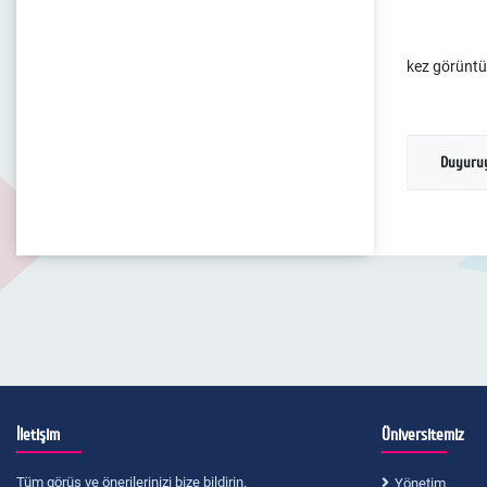
kez görüntü
Duyuruy
İletişim
Üniversitemiz
Tüm görüş ve önerilerinizi bize bildirin.
Yönetim