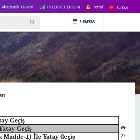
Akademik Takvim
İNTERNET ERİŞİM
Portal
Türkçe
E-KAFKAS
arı
tay Geçiş
Yatay Geçiş
 Madde-1) İle Yatay Geçiş
27