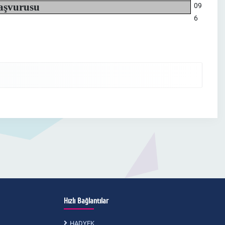
aşvurusu
09
6
Hızlı Bağlantılar
HADYEK