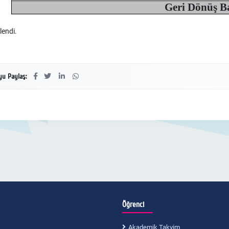
Geri Dönüş B
lendi.
u Paylaş:
Öğrenci
Akademik Takvim