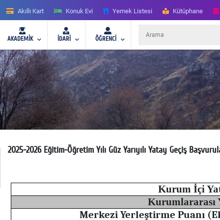
Akıllı Kart
Konuk Evi
Yemek Listesi
Kütüphane
AKADEMİK
İDARİ
ÖĞRENCİ
2025-2026 Eğitim-Öğretim Yılı Güz Yarıyılı Yatay Geçiş Başvurul
Kurum İçi Ya
Kurumlararası 
Merkezi Yerleştirme Puanı (Ek