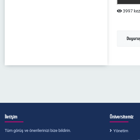
3997 kez
Duyuruy
İletişim
Üniversitemiz
Tüm görüş ve önerilerinizi bize bildirin.
Yönetim