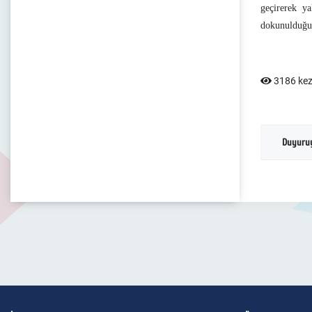
geçirerek ya
dokunulduğund
3186 kez
Duyuruy