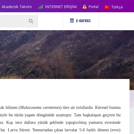
Akademik Takvim
İNTERNET ERİŞİM
Portal
Türkçe
E-KAFKAS
ak bilinen (
Malacosoma carstrensis
) türe ait tırtıllardır. Küresel Isınma
eniyle bu türün yaşam döngüsüde uzamıştır. Tam başkalaşım geçiren bu
a: Kışı ince dallara yüzük şeklinde yapıştırılmış yumurta evresinde
arlar. Larva Süresi: Yumurtadan çıkan larvalar 5-6 farklı dönem (evre)