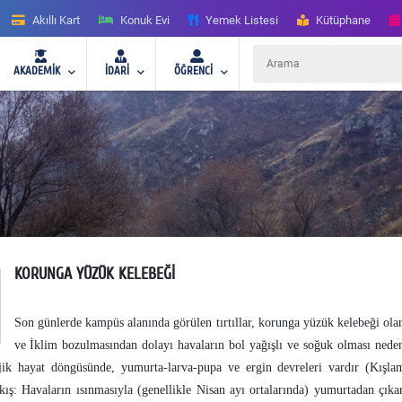
Akıllı Kart
Konuk Evi
Yemek Listesi
Kütüphane
AKADEMİK
İDARİ
ÖĞRENCİ
KORUNGA YÜZÜK KELEBEĞİ
Son günlerde kampüs alanında görülen tırtıllar, korunga yüzük kelebeği olar
ve İklim bozulmasından dolayı havaların bol yağışlı ve soğuk olması ned
jik hayat döngüsünde, yumurta-larva-pupa ve ergin devreleri vardır (Kışlam
Çıkış: Havaların ısınmasıyla (genellikle Nisan ayı ortalarında) yumurtadan çık