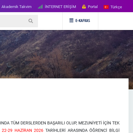
Akademik Takvim
İNTERNET ERİŞİM
Portal
Türkçe
E-KAFKAS
IŞINDA TÜM DERSLERDEN BAŞARILI OLUP, MEZUNİYETİ İÇİN TEK
I
22-29 HAZİRAN 2026
TARİHLERİ ARASINDA ÖĞRENCİ BİLGİ