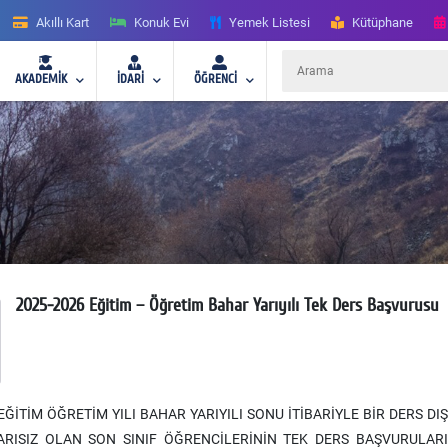
Akıllı Kart
Konuk Evi
Yemek Listesi
Kütüphane
AKADEMİK
İDARİ
ÖĞRENCİ
2025-2026 Eğitim – Öğretim Bahar Yarıyılı Tek Ders Başvurusu
EĞİTİM ÖĞRETİM YILI BAHAR YARIYILI SONU İTİBARİYLE BİR DERS D
ARISIZ OLAN SON SINIF ÖĞRENCİLERİNİN TEK DERS BAŞVURULAR