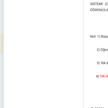
SİSTEMİ 
ÖĞRENCİLE
Not: 1) Başa
2) Öğrenci 
3) Tek ders
4)
Tek de