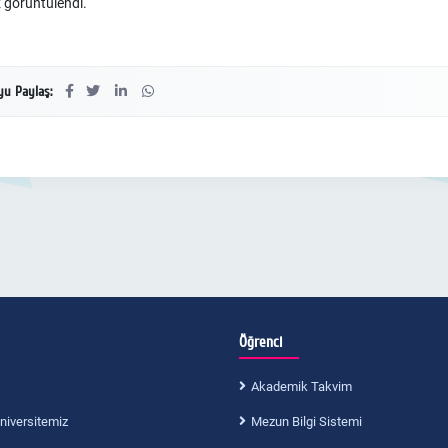
 görüntülendi.
u Paylaş:
Öğrenci
Akademik Takvim
niversitemiz
Mezun Bilgi Sistemi