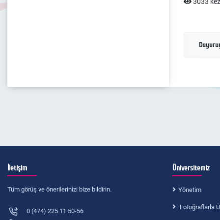
3033 kez
Duyuruy
İletişim
Üniversitemiz
Tüm görüş ve önerilerinizi bize bildirin.
Yönetim
Fotoğraflarla Ü
0 (474) 225 11 50-56