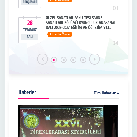
PERŞEMBE
PERŞ
15
03
 Film
GÜZEL SANATLAR FAKÜLTESİ SAHNE
28
0
SANATLARI BÖLÜMÜ OYUNCULUK ANASANAT
DALI 2026-2027 EĞİTİM VE ÖĞRETİM YILI
TEMMUZ
HAZ
ÖĞRENCİ ALIMI VE ÖZEL YETENEK SINAVI
1 Hafta Önce
SALI
PAZA
16
04
Haberler
Tüm Haberler »