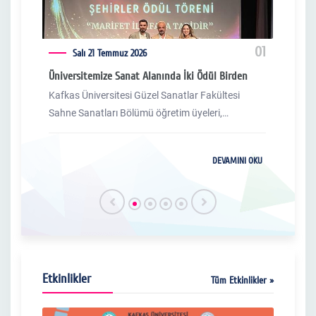
04
01
Salı 21 Temmuz 2026
Üniversitemize Sanat Alanında İki Ödül Birden
Arası
Pody
Kafkas Üniversitesi Güzel Sanatlar Fakültesi
Arası
Sahne Sanatları Bölümü öğretim üyeleri,
Pody
Türkiye’nin en köklü tiyatro organizasyonlarından
biri olan XXVI. Direklerarası Seyirci Ödülleri’nde iki
I OKU
DEVAMINI OKU
önemli ödüle layık görüldü.
Etkinlikler
Tüm Etkinlikler »