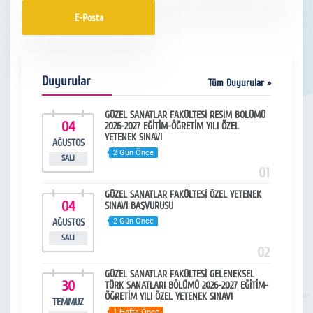
E-Posta
Duyurular
Tüm Duyurular »
ğitim
GÜZEL SANATLAR FAKÜLTESİ RESİM BÖLÜMÜ
04
2
2026-2027 EĞİTİM-ÖĞRETİM YILI ÖZEL
YETENEK SINAVI
AĞUSTOS
TEM
2 Gün Önce
SALI
SA
13
01
25-2026
GÜZEL SANATLAR FAKÜLTESİ ÖZEL YETENEK
04
3
al ve
SINAVI BAŞVURUSU
AĞUSTOS
2 Gün Önce
HAZ
SALI
SA
14
02
im Yılı
GÜZEL SANATLAR FAKÜLTESİ GELENEKSEL
30
1
kvimi
TÜRK SANATLARI BÖLÜMÜ 2026-2027 EĞİTİM-
ÖĞRETİM YILI ÖZEL YETENEK SINAVI
TEMMUZ
HAZ
1 Hafta Önce