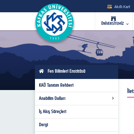
Akıllı Kart
ÜNİVERSİTEMİZ
Fen Bilimleri Enstitüsü
KAÜ Tanıtım Rehberi
İle
Anabilim Dalları
İş Akış Süreçleri
Biyoloji Anabilim Dalı
Fizik Anabilim Dalı
Ders İçerikleri
Dergi