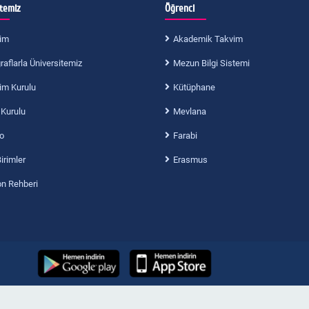
itemiz
Öğrenci
im
Akademik Takvim
aflarla Üniversitemiz
Mezun Bilgi Sistemi
im Kurulu
Kütüphane
 Kurulu
Mevlana
o
Farabi
Birimler
Erasmus
on Rehberi