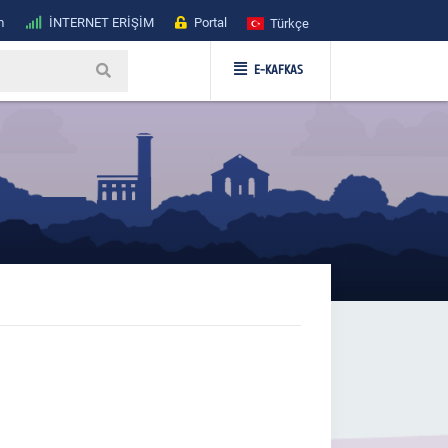
m
İNTERNET ERİŞİM
Portal
Türkçe
E-KAFKAS