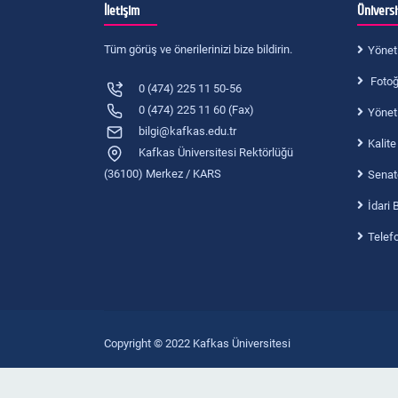
Başvuru İlkeleri
İletişim
Ünivers
Tüm görüş ve önerilerinizi bize bildirin.
Yönet
Fotoğr
0 (474) 225 11 50-56
0 (474) 225 11 60 (Fax)
Yönet
bilgi@kafkas.edu.tr
Kalite
Kafkas Üniversitesi Rektörlüğü
(36100) Merkez / KARS
Senat
İdari 
Telef
Copyright © 2022 Kafkas Üniversitesi