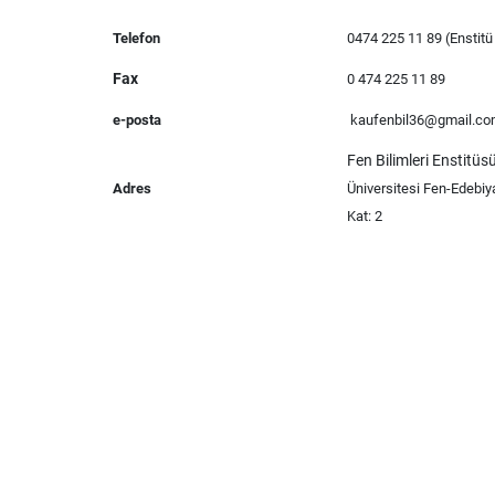
Telefon
0474 225 11 89 (Enstit
Fax
0 474 225 11 89
e-posta
kaufenbil36@gmail.c
Fen Bilimleri Enstitü
Adres
Üniversitesi Fen-Edebiy
Kat: 2