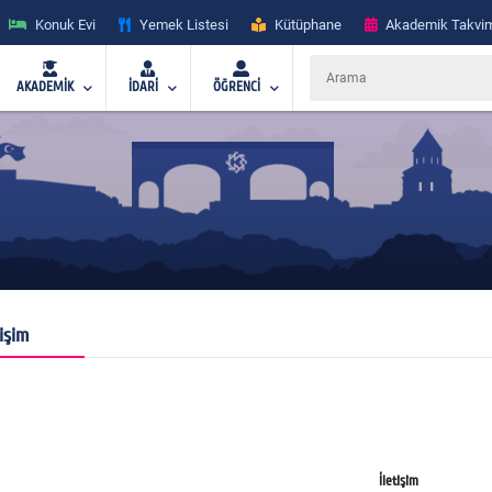
Konuk Evi
Yemek Listesi
Kütüphane
Akademik Takvi
AKADEMİK
İDARİ
ÖĞRENCİ
tişim
İletişim