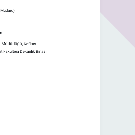
ü Müdürü)
om
sü Müdürlüğü,
Kafkas
at Fakültesi Dekanlık Binası