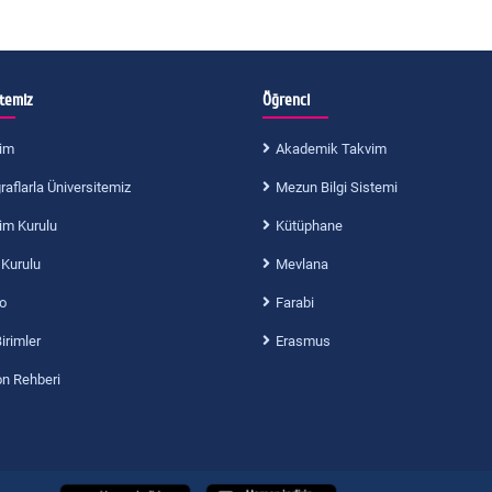
itemiz
Öğrenci
im
Akademik Takvim
aflarla Üniversitemiz
Mezun Bilgi Sistemi
im Kurulu
Kütüphane
 Kurulu
Mevlana
o
Farabi
Birimler
Erasmus
on Rehberi