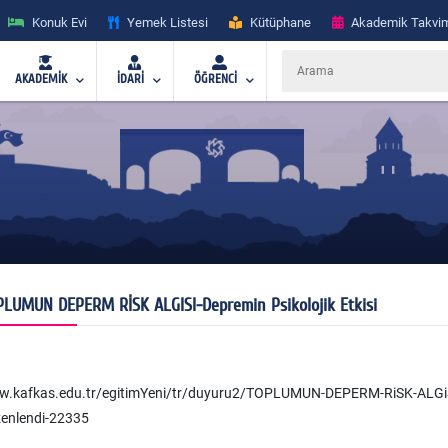
Konuk Evi
Yemek Listesi
Kütüphane
Akademik Takvi
AKADEMİK
İDARİ
ÖĞRENCİ
LUMUN DEPERM RİSK ALGISI-Depremin Psikolojik Etkisi
.kafkas.edu.tr/egitimYeni/tr/duyuru2/TOPLUMUN-DEPERM-RiSK-ALGiSi-Depre
enlendi-22335