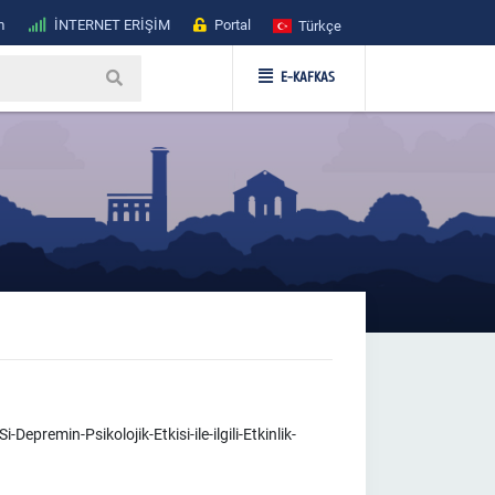
m
İNTERNET ERİŞİM
Portal
Türkçe
E-KAFKAS
min-Psikolojik-Etkisi-ile-ilgili-Etkinlik-