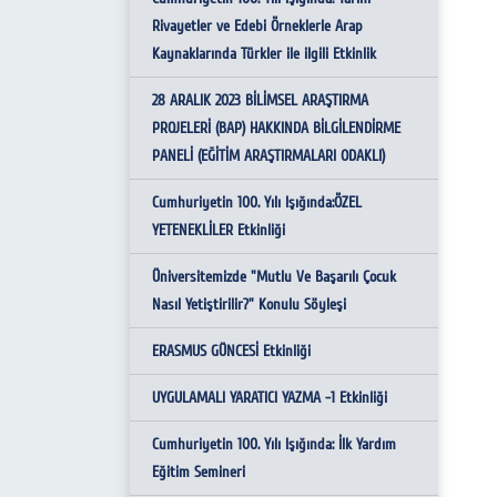
İletişim ve Bilişim Komisyonu
Rivayetler ve Edebi Örneklerle Arap
Kısa Süreli Yurtiçi-Yurtdışı
Kaynaklarında Türkler ile ilgili Etkinlik
Eğitim ve Etik Komisyonu
Görevlendirmelerde İstenen Belgeler
28 ARALIK 2023 BİLİMSEL ARAŞTIRMA
Fakülte İntibak Komisyonu
Öğr. Üyesi Ek Ders İstem ve Ders Yükü
PROJELERİ (BAP) HAKKINDA BİLGİLENDİRME
Formu
Kalite Komisyonu
PANELİ (EĞİTİM ARAŞTIRMALARI ODAKLI)
Yurtdışı Geçici Görev Yolluğu Formu
Cumhuriyetin 100. Yılı Işığında:ÖZEL
YETENEKLİLER Etkinliği
Yurtiçi Sürekli Görev Yolluğu Formu (Nakil
Arş. Gör. İçin)
Üniversitemizde "Mutlu Ve Başarılı Çocuk
Nasıl Yetiştirilir?" Konulu Söyleşi
Yurtiçi-Yurtdışı Görev Dönüşü İbraz
Edilmesi Gereken Belgeler
ERASMUS GÜNCESİ Etkinliği
Yurtiçi-Yurtdışı Görevlendirme
UYGULAMALI YARATICI YAZMA -1 Etkinliği
Yönergesinin 6. Maddesi Gereği Bilgi
Formu
Cumhuriyetin 100. Yılı Işığında: İlk Yardım
Eğitim Semineri
Pasaport Talep Formları- Pasaport