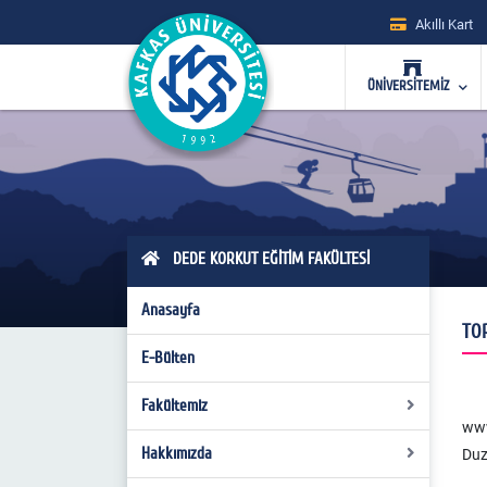
Akıllı Kart
ÜNİVERSİTEMİZ
DEDE KORKUT EĞİTİM FAKÜLTESİ
Anasayfa
TOP
E-Bülten
Fakültemiz
www
Hakkımızda
Fakülte Kurulu
Duz