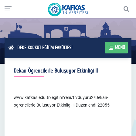
MENÜ
DEDE KORKUT EĞİTİM FAKÜLTESİ
Dekan Öğrencilerle Buluşuyor Etkinliği II
www.kafkas.edu.tr/egitimYeni/tr/duyuru2/Dekan-
ogrencilerle-Bulusuyor-Etkinligi-ii-Duzenlendi-22055