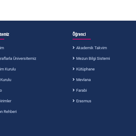
itemiz
Öğrenci
im
Akademik Takvim
aflarla Üniversitemiz
Mezun Bilgi Sistemi
im Kurulu
Kütüphane
 Kurulu
Mevlana
o
Farabi
Birimler
Erasmus
on Rehberi