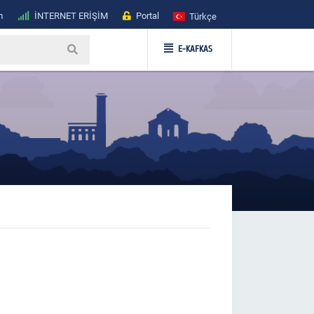
m
İNTERNET ERİŞİM
Portal
Türkçe
E-KAFKAS