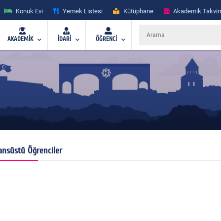
Konuk Evi
Yemek Listesi
Kütüphane
Akademik Takvi
AKADEMİK
İDARİ
ÖĞRENCİ
ansüstü Öğrenciler