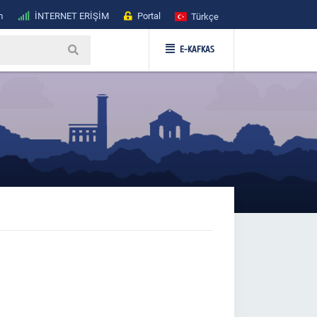
m
İNTERNET ERİŞİM
Portal
Türkçe
E-KAFKAS