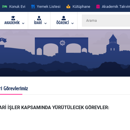
Konuk Evi
Yemek Listesi
Kütüphane
Akademik Takvi
AKADEMİK
İDARİ
ÖĞRENCİ
ri Görevlerimiz
ARİ İŞLER KAPSAMINDA YÜRÜTÜLECEK GÖREVLER: