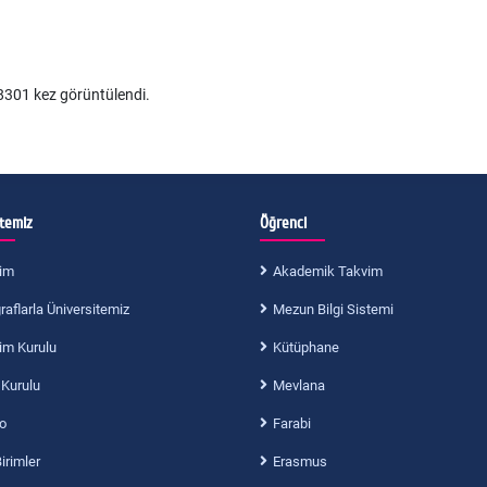
301 kez görüntülendi.
itemiz
Öğrenci
im
Akademik Takvim
aflarla Üniversitemiz
Mezun Bilgi Sistemi
im Kurulu
Kütüphane
 Kurulu
Mevlana
o
Farabi
Birimler
Erasmus