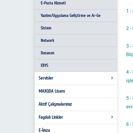
Görev Tanımları
E-Posta Hizmeti
1 -
İş Akış Süreçleri
Yazılım/Uygulama Geliştirme ve Ar-Ge
Sistem
2 -
Network
3 -
Donanım
Bil
EBYS
4 -
Servisler
işl
MAXQDA Lisans
E-posta Kullanım Kuralları
5 -
İnternet Kullanım Kuralları
Aktif Çalışmalarımız
evr
Kişisel Verilerin Korunması
Faydalı Linkler
6 -
Eduroam
E-İmza
Programlar