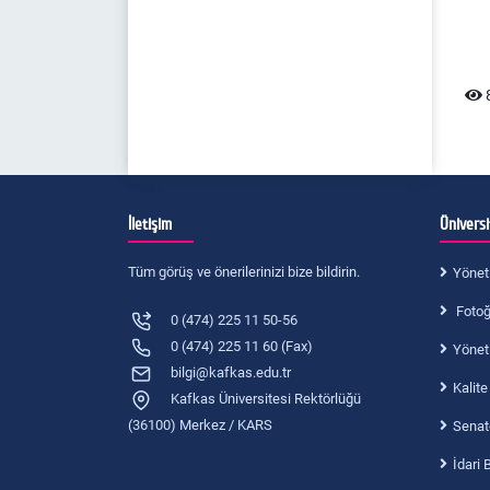
8
İletişim
Ünivers
Tüm görüş ve önerilerinizi bize bildirin.
Yönet
Fotoğr
0 (474) 225 11 50-56
0 (474) 225 11 60 (Fax)
Yönet
bilgi@kafkas.edu.tr
Kalite
Kafkas Üniversitesi Rektörlüğü
(36100) Merkez / KARS
Senat
İdari 