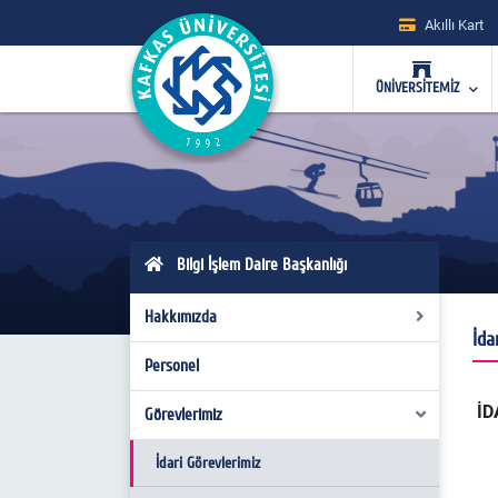
Akıllı Kart
ÜNİVERSİTEMİZ
Bilgi İşlem Daire Başkanlığı
Hakkımızda
İda
Personel
Organizasyon Şeması
İD
Mevzuat
Görevlerimiz
Misyon/Vizyon
İdari Görevlerimiz