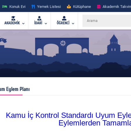
Konuk Evi
Yemek Listesi
Kütüphane
Akademik Takvi
AKADEMİK
İDARİ
ÖĞRENCİ
m Eylem Planı
Kamu İç Kontrol Standardı Uyum Eyl
Eylemlerden Tamamla