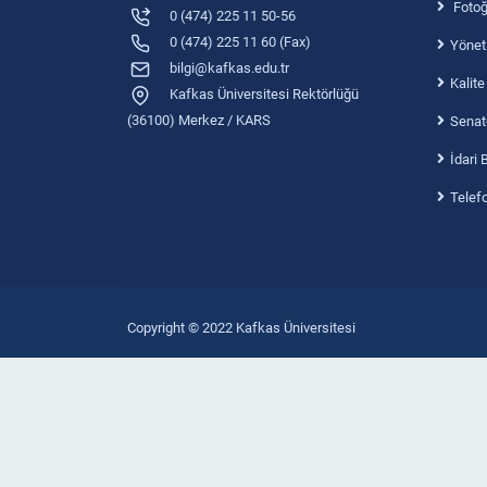
Fotoğr
0 (474) 225 11 50-56
0 (474) 225 11 60 (Fax)
Yönet
bilgi@kafkas.edu.tr
Kalite
Kafkas Üniversitesi Rektörlüğü
(36100) Merkez / KARS
Senat
İdari 
Telef
Copyright © 2022 Kafkas Üniversitesi