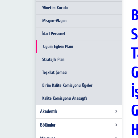
Yönetim Kurulu
B
Misyon-Vizyon
S
İdari Personel
Uyum Eylem Planı
T
Stratejik Plan
G
Teşkilat Şeması
Birim Kalite Komisyonu Üyeleri
İ
Kalite Komisyonu Anasayfa
G
Akademik
H
Bölümler
Akademik Kadro
Danışmanlıklar