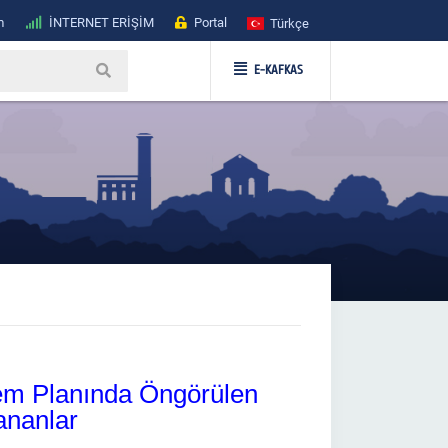
m
İNTERNET ERİŞİM
Portal
Türkçe
E-KAFKAS
em Planında Öngörülen
nanlar