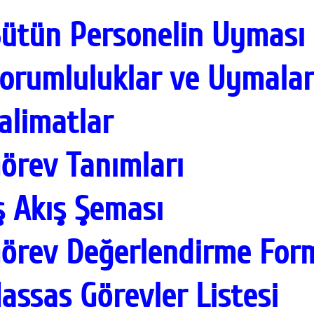
ütün Personelin Uyması
orumluluklar ve Uymaları
alimatlar
örev Tanımları
ş Akış Şeması
örev Değerlendirme For
assas Görevler Listesi