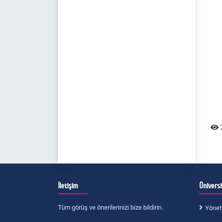
7
İletişim
Ünivers
Tüm görüş ve önerilerinizi bize bildirin.
Yönet